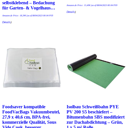
selbstklebend – Bedachung
Amazon.de Price:
15,49
€
(as of 08/04/2023 00:04 PST-
für Garten- & Vogelhaus…
Details
)
Amazon.de Price:
18,39
€
(as of 08/04/2023 00:04 PST-
Details
)
Foodsaver kompatible
Isolbau Schweißbahn PYE
FoodVacBags Vakuumbeutel,
PV 200 S5 beschiefert –
27,9 x 40,6 cm, BPA-frei,
Bitumenbahn SBS modifiziert
kommerzielle Qualität, Sous
zur Dachabdichtung – Grün,
Vide Cook, besserer…
1 x 5 m² Rolle