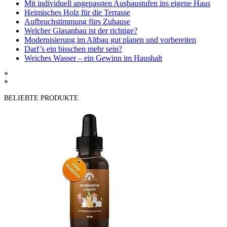
Mit individuell angepassten Ausbaustufen ins eigene Haus
Heimisches Holz für die Terrasse
Aufbruchstimmung fürs Zuhause
Welcher Glasanbau ist der richtige?
Modernisierung im Altbau gut planen und vorbereiten
Darf’s ein bisschen mehr sein?
Weiches Wasser – ein Gewinn im Haushalt
*
*
BELIEBTE PRODUKTE