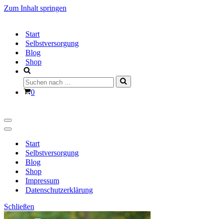
Zum Inhalt springen
Start
Selbstversorgung
Blog
Shop
Suchen
nach …
Warenkorb
0
Navigationsmenü
Navigationsmenü
Start
Selbstversorgung
Blog
Shop
Impressum
Datenschutzerklärung
Schließen