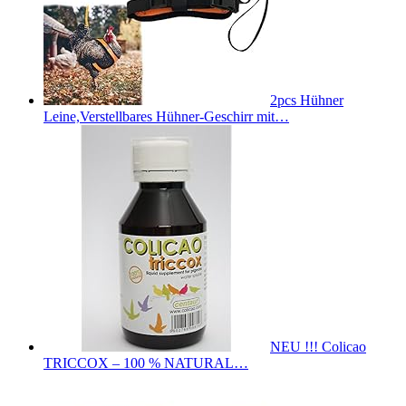
2pcs Hühner
Leine,Verstellbares Hühner-Geschirr mit…
NEU !!! Colicao
TRICCOX – 100 % NATURAL…