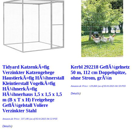
Tidyard KatzenkÃ¤fig
Kerbl 292218 GeflÃ¼gelnetz
Verzinkter Katzengehege
50 m, 112 cm Doppelspitze,
HaustierkÃ¤fig HÃ¼hnerstall
ohne Strom, grÃ¼n
Kleintierstall VogelkÃ¤fig
Amazon.de Price:
129,06
€
(as of 05/11/2025 04:59 PST-
HÃ¼hnerkÃ¤fig
Details
)
HÃ¼hnerhaus 1,5 x 1,5 x 1,5
m (B x T x H) Freigehege
GeflÃ¼gelstall Voliere
Verzinkter Stahl
Amazon.de Price:
337,10
€
(as of 05/11/2025 04:53 PST-
Details
)