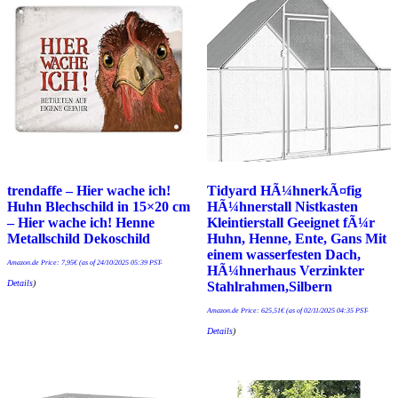
trendaffe – Hier wache ich!
Tidyard HÃ¼hnerkÃ¤fig
Huhn Blechschild in 15×20 cm
HÃ¼hnerstall Nistkasten
– Hier wache ich! Henne
Kleintierstall Geeignet fÃ¼r
Metallschild Dekoschild
Huhn, Henne, Ente, Gans Mit
einem wasserfesten Dach,
Amazon.de Price:
7,95
€
(as of 24/10/2025 05:39 PST-
HÃ¼hnerhaus Verzinkter
Details
)
Stahlrahmen,Silbern
Amazon.de Price:
625,51
€
(as of 02/11/2025 04:35 PST-
Details
)