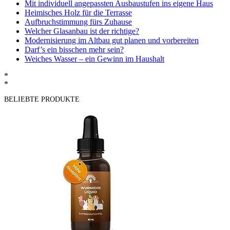
Mit individuell angepassten Ausbaustufen ins eigene Haus
Heimisches Holz für die Terrasse
Aufbruchstimmung fürs Zuhause
Welcher Glasanbau ist der richtige?
Modernisierung im Altbau gut planen und vorbereiten
Darf’s ein bisschen mehr sein?
Weiches Wasser – ein Gewinn im Haushalt
*
*
BELIEBTE PRODUKTE