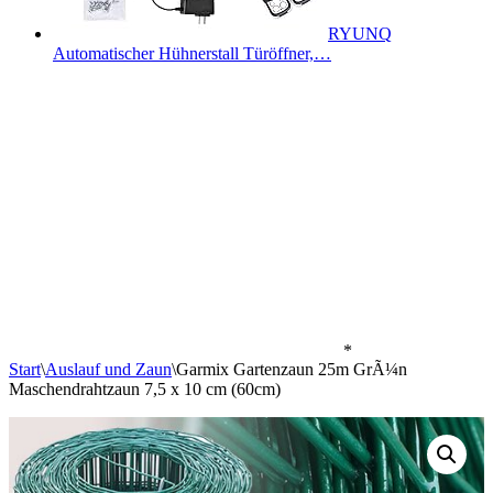
RYUNQ
Automatischer Hühnerstall Türöffner,…
*
Start
\
Auslauf und Zaun
\
Garmix Gartenzaun 25m GrÃ¼n
Maschendrahtzaun 7,5 x 10 cm (60cm)