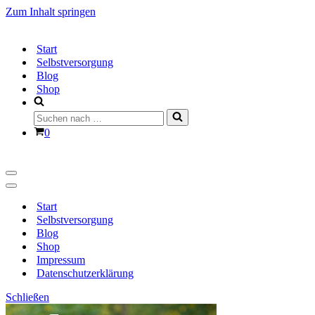
Zum Inhalt springen
Start
Selbstversorgung
Blog
Shop
Suchen
nach …
Warenkorb
0
Navigationsmenü
Navigationsmenü
Start
Selbstversorgung
Blog
Shop
Impressum
Datenschutzerklärung
Schließen