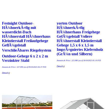
Festnight Outdoor-
yorten Outdoor
HÃ¼hnerkÃ¤fig mit
HÃ¼hnerkÃ¤fig
wasserdicht-Dach
HÃ¼hnerhaus Freigehege
HÃ¼hnerstall HÃ¼hnerhaus
GefÃ¼gelstall Voliere
Kleintierstall Freilaufgehege
HÃ¼hnerstall Kleintierstall
GeflÃ¼gelstall
Gehege 1,5 x 6 x 1,5 m
ImprÃ¤gniertes Kiefernholz
VerschlieÃbares Riegelsystem
(GrÃ¼n und Silbern)
Outdoor-Gehege 6 x 2 x 2 m
Verzinkter Stahl
Amazon.de Price:
223,98
€
(as of 18/10/2025 05:10 PST-
Details
)
Amazon.de Price:
327,99
€
(as of 09/10/2025 04:37 PST-
Details
)