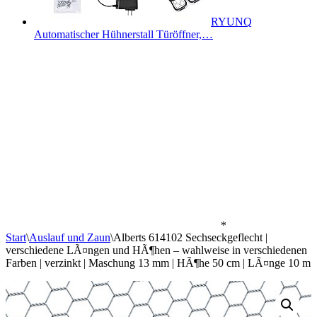
RYUNQ
Automatischer Hühnerstall Türöffner,…
*
Start
\
Auslauf und Zaun
\
Alberts 614102 Sechseckgeflecht |
verschiedene LÃ¤ngen und HÃ¶hen – wahlweise in verschiedenen
Farben | verzinkt | Maschung 13 mm | HÃ¶he 50 cm | LÃ¤nge 10 m