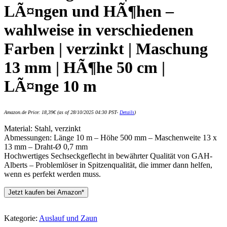
LÃ¤ngen und HÃ¶hen –
wahlweise in verschiedenen
Farben | verzinkt | Maschung
13 mm | HÃ¶he 50 cm |
LÃ¤nge 10 m
Amazon.de Price:
18,39
€
(as of 28/10/2025 04:30 PST-
Details
)
Material: Stahl, verzinkt
Abmessungen: Länge 10 m – Höhe 500 mm – Maschenweite 13 x
13 mm – Draht-Ø 0,7 mm
Hochwertiges Sechseckgeflecht in bewährter Qualität von GAH-
Alberts – Problemlöser in Spitzenqualität, die immer dann helfen,
wenn es perfekt werden muss.
Jetzt kaufen bei Amazon*
Kategorie:
Auslauf und Zaun