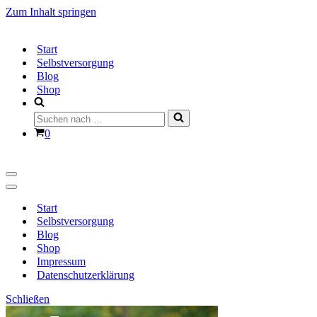
Zum Inhalt springen
Start
Selbstversorgung
Blog
Shop
Suchen
nach …
Warenkorb
0
Navigationsmenü
Navigationsmenü
Start
Selbstversorgung
Blog
Shop
Impressum
Datenschutzerklärung
Schließen