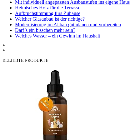
Mit individuell angepassten Ausbaustufen ins eigene Haus
Heimisches Holz für die Terrasse
Aufbruchstimmung fürs Zuhause
Welcher Glasanbau ist der richtige?
Modernisierung im Altbau gut planen und vorbereiten
Darf’s ein bisschen mehr sein?
Weiches Wasser – ein Gewinn im Haushalt
*
*
BELIEBTE PRODUKTE