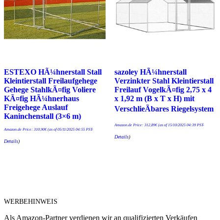
ESTEXO HÃ¼hnerstall Stall
sazoley HÃ¼hnerstall
Kleintierstall Freilaufgehege
Verzinkter Stahl Kleintierstall
Gehege StahlkÃ¤fig Voliere
Freilauf VogelkÃ¤fig 2,75 x 4
KÃ¤fig HÃ¼hnerhaus
x 1,92 m (B x T x H) mit
Freigehege Auslauf
VerschlieÃbares Riegelsystem
Kaninchenstall (3×6 m)
Amazon.de Price:
312,89
€
(as of 15/10/2025 04:39 PST-
Amazon.de Price:
310,90
€
(as of 05/11/2025 04:55 PST-
Details
)
Details
)
WERBEHINWEIS
Als Amazon-Partner verdienen wir an qualifizierten Verkäufen