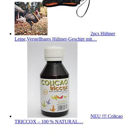
2pcs Hühner
Leine,Verstellbares Hühner-Geschirr mit…
NEU !!! Colicao
TRICCOX – 100 % NATURAL…