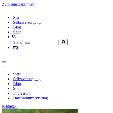
Zum Inhalt springen
Start
Selbstversorgung
Blog
Shop
Suchen
nach …
Warenkorb
0
Navigationsmenü
Navigationsmenü
Start
Selbstversorgung
Blog
Shop
Impressum
Datenschutzerklärung
Schließen