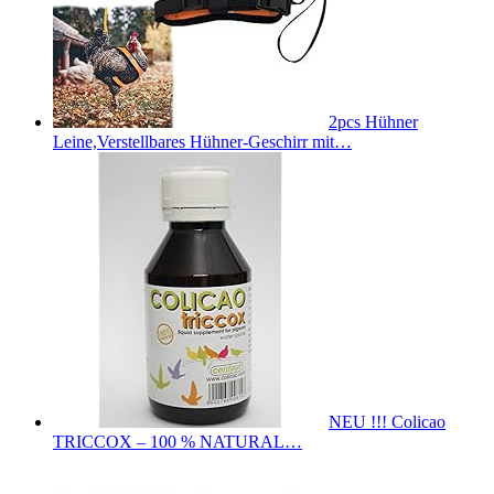
2pcs Hühner
Leine,Verstellbares Hühner-Geschirr mit…
NEU !!! Colicao
TRICCOX – 100 % NATURAL…