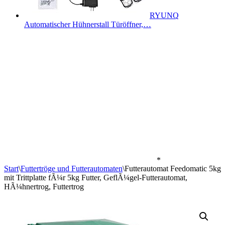
RYUNQ
Automatischer Hühnerstall Türöffner,…
*
Start
\
Futtertröge und Futterautomaten
\
Futterautomat Feedomatic 5kg
mit Trittplatte fÃ¼r 5kg Futter, GeflÃ¼gel-Futterautomat,
HÃ¼hnertrog, Futtertrog