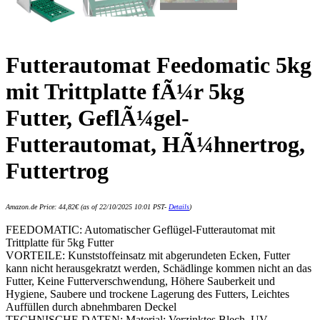
Futterautomat Feedomatic 5kg
mit Trittplatte fÃ¼r 5kg
Futter, GeflÃ¼gel-
Futterautomat, HÃ¼hnertrog,
Futtertrog
Amazon.de Price:
44,82
€
(as of 22/10/2025 10:01 PST-
Details
)
FEEDOMATIC: Automatischer Geflügel-Futterautomat mit
Trittplatte für 5kg Futter
VORTEILE: Kunststoffeinsatz mit abgerundeten Ecken, Futter
kann nicht herausgekratzt werden, Schädlinge kommen nicht an das
Futter, Keine Futterverschwendung, Höhere Sauberkeit und
Hygiene, Saubere und trockene Lagerung des Futters, Leichtes
Auffüllen durch abnehmbaren Deckel
TECHNISCHE DATEN: Material: Verzinktes Blech, UV-