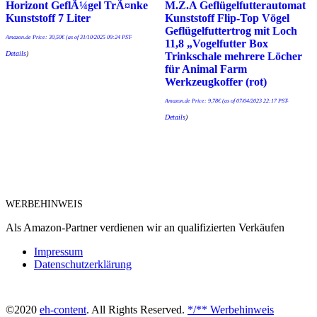
Horizont GeflÃ¼gel TrÃ¤nke
M.Z.A Geflügelfutterautomat
Kunststoff 7 Liter
Kunststoff Flip-Top Vögel
Geflügelfuttertrog mit Loch
Amazon.de Price:
30,50
€
(as of 31/10/2025 09:24 PST-
11,8 „Vogelfutter Box
Details
)
Trinkschale mehrere Löcher
für Animal Farm
Werkzeugkoffer (rot)
Amazon.de Price:
9,78
€
(as of 07/04/2023 22:17 PST-
Details
)
WERBEHINWEIS
Als Amazon-Partner verdienen wir an qualifizierten Verkäufen
Impressum
Datenschutzerklärung
©2020
eh-content
. All Rights Reserved.
*/** Werbehinweis