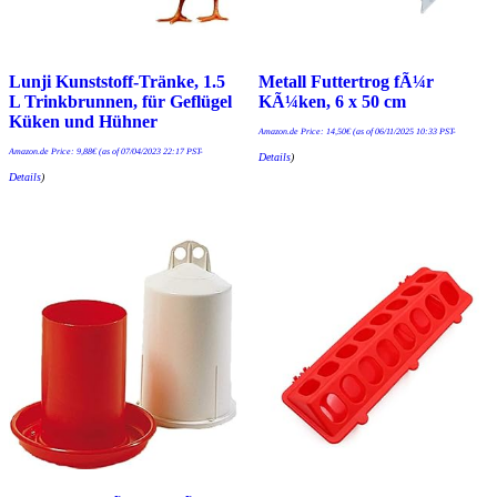
Lunji Kunststoff-Tränke, 1.5
Metall Futtertrog fÃ¼r
L Trinkbrunnen, für Geflügel
KÃ¼ken, 6 x 50 cm
Küken und Hühner
Amazon.de Price:
14,50
€
(as of 06/11/2025 10:33 PST-
Amazon.de Price:
9,88
€
(as of 07/04/2023 22:17 PST-
Details
)
Details
)