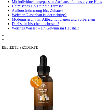
Mit individuell angepassten Ausbaustufen ins eigene Haus
Heimisches Holz für die Terrasse
Aufbruchstimmung fürs Zuhause
Welcher Glasanbau ist der richtige?
Modernisierung im Altbau gut planen und vorbereiten
Darf’s ein bisschen mehr sein?
Weiches Wasser – ein Gewinn im Haushalt
*
*
BELIEBTE PRODUKTE