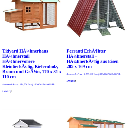
Tidyard HÃ¼hnerhaus
Ferranti ErhÃ¶hter
HÃ¼hnerstall
HÃ¼hnerstall –
HÃ¼hnervoliere
HÃ¼hnerkÃ¤fig aus Eisen
KleintierkÃ¤fig, Kiefernholz,
205 x 169 cm
Braun und GrÃ¼n, 170 x 81 x
Amazon.de Price:
1.170,00
€
(as of 30/10/2025 03:46 PST-
110 cm
Details
)
Amazon.de Price:
181,00
€
(as of 18/10/2025 03:04 PST-
Details
)