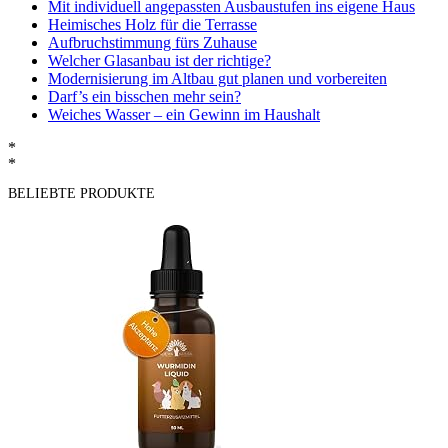
Mit individuell angepassten Ausbaustufen ins eigene Haus
Heimisches Holz für die Terrasse
Aufbruchstimmung fürs Zuhause
Welcher Glasanbau ist der richtige?
Modernisierung im Altbau gut planen und vorbereiten
Darf’s ein bisschen mehr sein?
Weiches Wasser – ein Gewinn im Haushalt
*
*
BELIEBTE PRODUKTE