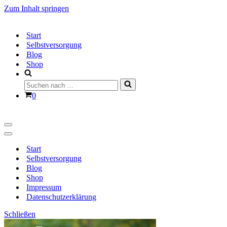
Zum Inhalt springen
Start
Selbstversorgung
Blog
Shop
Suchen
nach …
Warenkorb
0
Navigationsmenü
Navigationsmenü
Start
Selbstversorgung
Blog
Shop
Impressum
Datenschutzerklärung
Schließen