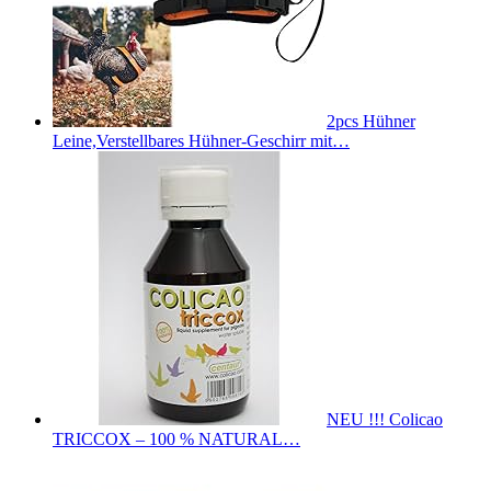
2pcs Hühner
Leine,Verstellbares Hühner-Geschirr mit…
NEU !!! Colicao
TRICCOX – 100 % NATURAL…