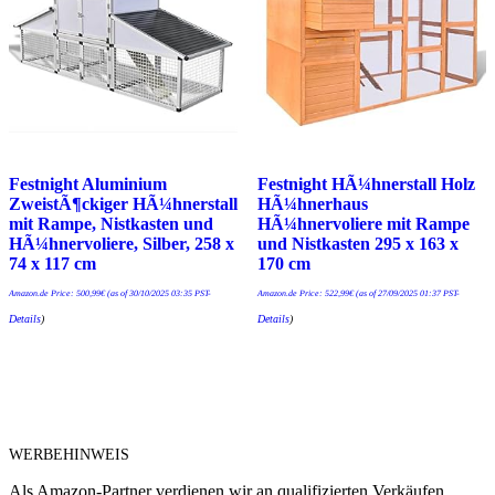
Festnight Aluminium
Festnight HÃ¼hnerstall Holz
ZweistÃ¶ckiger HÃ¼hnerstall
HÃ¼hnerhaus
mit Rampe, Nistkasten und
HÃ¼hnervoliere mit Rampe
HÃ¼hnervoliere, Silber, 258 x
und Nistkasten 295 x 163 x
74 x 117 cm
170 cm
Amazon.de Price:
500,99
€
(as of 30/10/2025 03:35 PST-
Amazon.de Price:
522,99
€
(as of 27/09/2025 01:37 PST-
Details
)
Details
)
WERBEHINWEIS
Als Amazon-Partner verdienen wir an qualifizierten Verkäufen