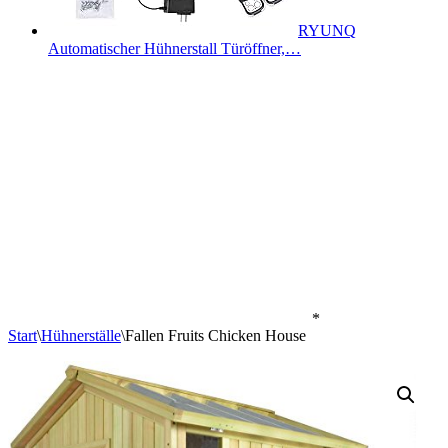
RYUNQ
Automatischer Hühnerstall Türöffner,…
*
Start
\
Hühnerställe
\
Fallen Fruits Chicken House