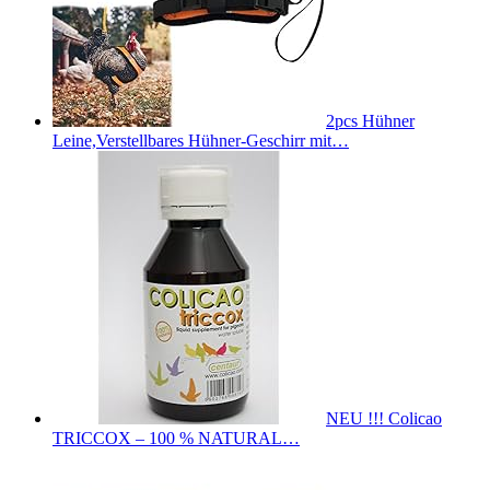
2pcs Hühner
Leine,Verstellbares Hühner-Geschirr mit…
NEU !!! Colicao
TRICCOX – 100 % NATURAL…