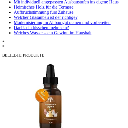
Mit individuell angepassten Ausbaustufen ins eigene Haus
Heimisches Holz für die Terrasse
Aufbruchstimmung fürs Zuhause
Welcher Glasanbau ist der richtige?
Modernisierung im Altbau gut planen und vorbereiten
Darf’s ein bisschen mehr sein?
Weiches Wasser – ein Gewinn im Haushalt
*
*
BELIEBTE PRODUKTE