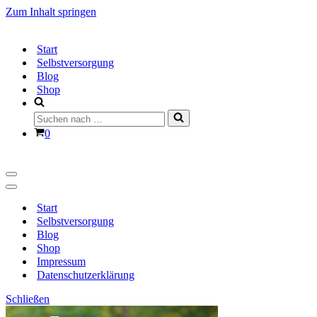
Zum Inhalt springen
Start
Selbstversorgung
Blog
Shop
Suchen
nach …
Warenkorb
0
Navigationsmenü
Navigationsmenü
Start
Selbstversorgung
Blog
Shop
Impressum
Datenschutzerklärung
Schließen