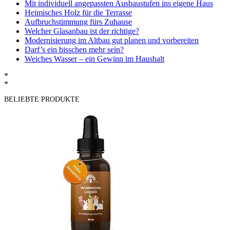
Mit individuell angepassten Ausbaustufen ins eigene Haus
Heimisches Holz für die Terrasse
Aufbruchstimmung fürs Zuhause
Welcher Glasanbau ist der richtige?
Modernisierung im Altbau gut planen und vorbereiten
Darf’s ein bisschen mehr sein?
Weiches Wasser – ein Gewinn im Haushalt
*
*
BELIEBTE PRODUKTE