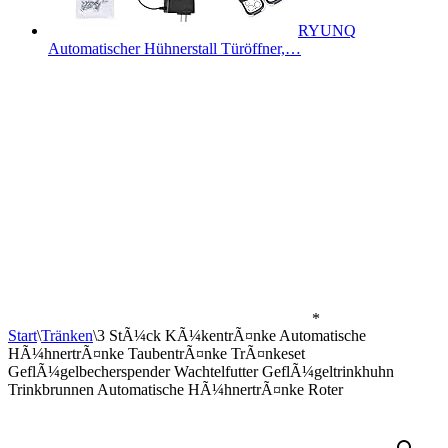
RYUNQ
Automatischer Hühnerstall Türöffner,…
*
Start
\
Tränken
\
3 StÃ¼ck KÃ¼kentrÃ¤nke Automatische
HÃ¼hnertrÃ¤nke TaubentrÃ¤nke TrÃ¤nkeset
GeflÃ¼gelbecherspender Wachtelfutter GeflÃ¼geltrinkhuhn
Trinkbrunnen Automatische HÃ¼hnertrÃ¤nke Roter