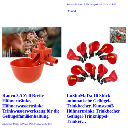
Amazon.de Price:
9,22
€
(as of 06/11/2025 04:17 PST-
Details
)
Ranvo 3,5 Zoll Breite
LuShuMaDa 10 Stück
Hühnertränke,
automatische Geflügel-
Hühnerwassertränke,
Trinkbecher, Kunststoff-
Trinkwasserwerkzeug für die
Hühnertränke Trinkbecher
Geflügelfamilienhaltung
Geflügel-Trinknippel-
Trinker…
Amazon.de Price:
9,39
€
(as of 06/04/2023 23:05 PST-