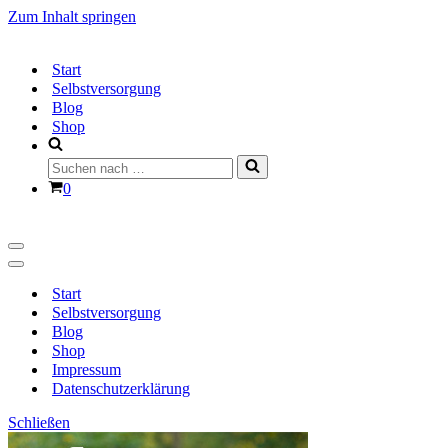
Zum Inhalt springen
Start
Selbstversorgung
Blog
Shop
Suchen
nach …
Warenkorb
0
Navigationsmenü
Navigationsmenü
Start
Selbstversorgung
Blog
Shop
Impressum
Datenschutzerklärung
Schließen