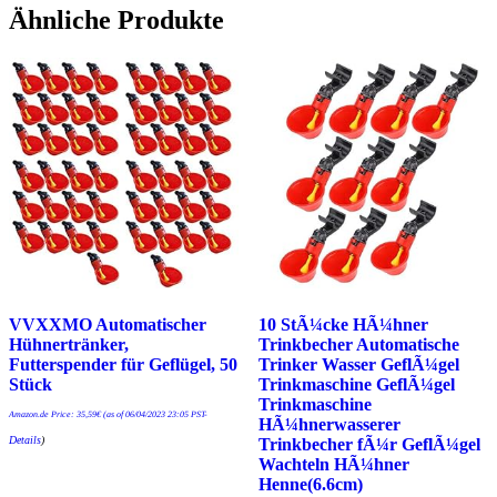
Ähnliche Produkte
VVXXMO Automatischer
10 StÃ¼cke HÃ¼hner
Hühnertränker,
Trinkbecher Automatische
Futterspender für Geflügel, 50
Trinker Wasser GeflÃ¼gel
Stück
Trinkmaschine GeflÃ¼gel
Trinkmaschine
Amazon.de Price:
35,59
€
(as of 06/04/2023 23:05 PST-
HÃ¼hnerwasserer
Details
)
Trinkbecher fÃ¼r GeflÃ¼gel
Wachteln HÃ¼hner
Henne(6.6cm)