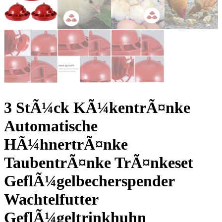
3 StÃ¼ck KÃ¼kentrÃ¤nke
Automatische
HÃ¼hnertrÃ¤nke
TaubentrÃ¤nke TrÃ¤nkeset
GeflÃ¼gelbecherspender
Wachtelfutter
GeflÃ¼geltrinkhuhn