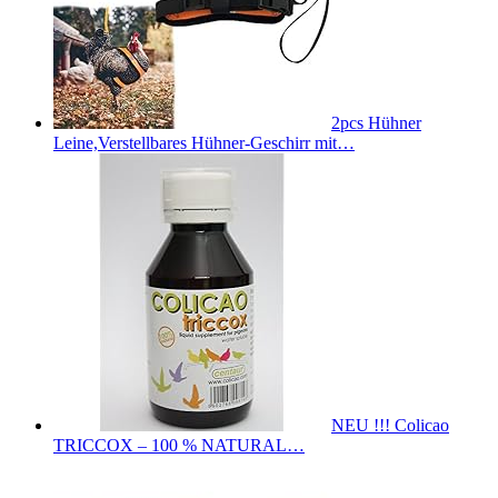
2pcs Hühner
Leine,Verstellbares Hühner-Geschirr mit…
NEU !!! Colicao
TRICCOX – 100 % NATURAL…