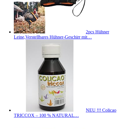
2pcs Hühner
Leine,Verstellbares Hühner-Geschirr mit…
NEU !!! Colicao
TRICCOX – 100 % NATURAL…