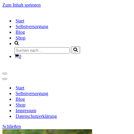
Zum Inhalt springen
Start
Selbstversorgung
Blog
Shop
Suchen
nach …
Warenkorb
0
Navigationsmenü
Navigationsmenü
Start
Selbstversorgung
Blog
Shop
Impressum
Datenschutzerklärung
Schließen