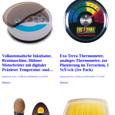
Vollautomatische Inkubator,
Exo Terra Thermometer,
Brutmaschine, Hühner
analoges Thermometer, zur
Motorbrüter mit digitaler
Platzierung im Terrarium, 1
Präzieser Temperatur- und…
StÃ¼ck (1er Pack)
Amazon.de Price:
37,99
€
(as of 08/04/2023 22:20 PST-
Amazon.de Price:
8,39
€
(as of 30/10/2025 17:13 PST-
Details
)
Details
)