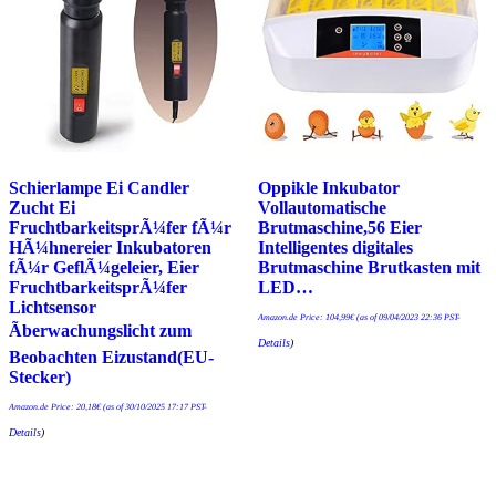
Schierlampe Ei Candler
Oppikle Inkubator
Zucht Ei
Vollautomatische
FruchtbarkeitsprÃ¼fer fÃ¼r
Brutmaschine,56 Eier
HÃ¼hnereier Inkubatoren
Intelligentes digitales
fÃ¼r GeflÃ¼geleier, Eier
Brutmaschine Brutkasten mit
FruchtbarkeitsprÃ¼fer
LED…
Lichtsensor
Amazon.de Price:
104,99
€
(as of 09/04/2023 22:36 PST-
Ãberwachungslicht zum
Details
)
Beobachten Eizustand(EU-
Stecker)
Amazon.de Price:
20,18
€
(as of 30/10/2025 17:17 PST-
Details
)