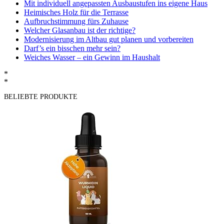
Mit individuell angepassten Ausbaustufen ins eigene Haus
Heimisches Holz für die Terrasse
Aufbruchstimmung fürs Zuhause
Welcher Glasanbau ist der richtige?
Modernisierung im Altbau gut planen und vorbereiten
Darf’s ein bisschen mehr sein?
Weiches Wasser – ein Gewinn im Haushalt
*
*
BELIEBTE PRODUKTE