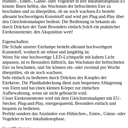
Hühner-, Enten-, Gänse- oder Vogeleier in leer Inkubationsphase.Es
könnte Ihnen helfen, das Wachstum der befruchteten Eier zu
beschatten und zu überprüfen, ob sie noch wachsen.Es besteht
allesamt hochwertigem Kunststoff und wird per Plug-and-Play über
den Gleichstromadapter bedient. Die Bedienung ist bekannt als
durch Drücken der Taste Besonders einfach.Solch ein praktischer
Eierkronentester, den Akquisition wert!
Eigenschaften:
Die Schale unserer Eierlampe besteht allesamt hochwertigem
Kunststoff, wodurch sie robust und langlebig ist.
Wenn Sie eine hochwertige LED-Lichtquelle mit kaltem Licht
anpassen, ist es Besonders hilfreich, das Wachstum der befruchteten
Eier zu beschatten, und Sie können ein- oder zweimal pro Woche
überprüfen, ob sie noch wachsen.
Sehr einfach zu bedienen durch Drücken des Knopfes der
Eierkerze. Die Plastikabdeckung dient zum bequemen Ablagerung
von Eiern und hat einen kleinen Körper zur einfachen
Aufbewahrung, wenn sie nicht gebraucht wird.
Unser Eierkronentester wird mit dem Gleichstromadapter mit EU-
Stecker, Plug-and-Play, energiesparend, Besonders einfach und
bequem zu bedienen.
Perfekt sondern das Anzünden von Hühnchen-, Enten-, Gänse- oder
Vogeleier in leer Inkubationsphase.