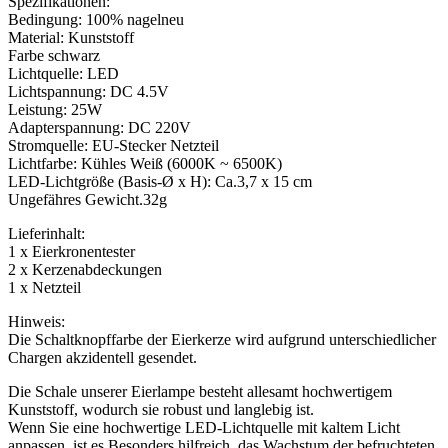
Spezifikationen:
Bedingung: 100% nagelneu
Material: Kunststoff
Farbe schwarz
Lichtquelle: LED
Lichtspannung: DC 4.5V
Leistung: 25W
Adapterspannung: DC 220V
Stromquelle: EU-Stecker Netzteil
Lichtfarbe: Kühles Weiß (6000K ~ 6500K)
LED-Lichtgröße (Basis-Ø x H): Ca.3,7 x 15 cm
Ungefähres Gewicht.32g
Lieferinhalt:
1 x Eierkronentester
2 x Kerzenabdeckungen
1 x Netzteil
Hinweis:
Die Schaltknopffarbe der Eierkerze wird aufgrund unterschiedlicher
Chargen akzidentell gesendet.
Die Schale unserer Eierlampe besteht allesamt hochwertigem
Kunststoff, wodurch sie robust und langlebig ist.
Wenn Sie eine hochwertige LED-Lichtquelle mit kaltem Licht
anpassen, ist es Besonders hilfreich, das Wachstum der befruchteten