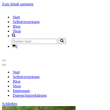
Zum Inhalt springen
Start
Selbstversorgung
Blog
Shop
Suchen
nach …
Warenkorb
0
Navigationsmenü
Navigationsmenü
Start
Selbstversorgung
Blog
Shop
Impressum
Datenschutzerklärung
Schließen