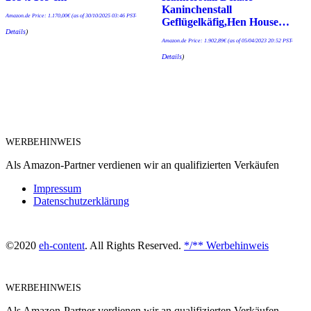
Kaninchenstall
Amazon.de Price:
1.170,00
€
(as of 30/10/2025 03:46 PST-
Geflügelkäfig,Hen House…
Details
)
Amazon.de Price:
1.902,89
€
(as of 05/04/2023 20:52 PST-
Details
)
WERBEHINWEIS
Als Amazon-Partner verdienen wir an qualifizierten Verkäufen
Impressum
Datenschutzerklärung
©2020
eh-content
. All Rights Reserved.
*/** Werbehinweis
WERBEHINWEIS
Als Amazon-Partner verdienen wir an qualifizierten Verkäufen