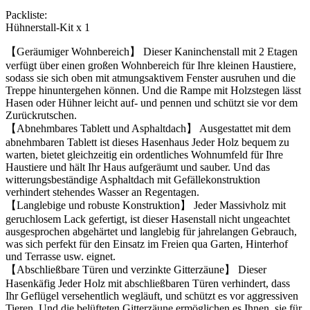
Packliste:
Hühnerstall-Kit x 1
【Geräumiger Wohnbereich】 Dieser Kaninchenstall mit 2 Etagen
verfügt über einen großen Wohnbereich für Ihre kleinen Haustiere,
sodass sie sich oben mit atmungsaktivem Fenster ausruhen und die
Treppe hinuntergehen können. Und die Rampe mit Holzstegen lässt
Hasen oder Hühner leicht auf- und pennen und schützt sie vor dem
Zurückrutschen.
【Abnehmbares Tablett und Asphaltdach】 Ausgestattet mit dem
abnehmbaren Tablett ist dieses Hasenhaus Jeder Holz bequem zu
warten, bietet gleichzeitig ein ordentliches Wohnumfeld für Ihre
Haustiere und hält Ihr Haus aufgeräumt und sauber. Und das
witterungsbeständige Asphaltdach mit Gefällekonstruktion
verhindert stehendes Wasser an Regentagen.
【Langlebige und robuste Konstruktion】 Jeder Massivholz mit
geruchlosem Lack gefertigt, ist dieser Hasenstall nicht ungeachtet
ausgesprochen abgehärtet und langlebig für jahrelangen Gebrauch,
was sich perfekt für den Einsatz im Freien qua Garten, Hinterhof
und Terrasse usw. eignet.
【Abschließbare Türen und verzinkte Gitterzäune】 Dieser
Hasenkäfig Jeder Holz mit abschließbaren Türen verhindert, dass
Ihr Geflügel versehentlich wegläuft, und schützt es vor aggressiven
Tieren. Und die belüfteten Gitterzäune ermöglichen es Ihnen, sie für