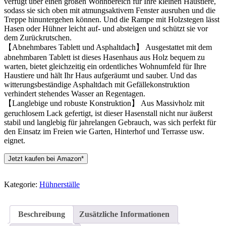
verfügt über einen großen Wohnbereich für Ihre kleinen Haustiere,
sodass sie sich oben mit atmungsaktivem Fenster ausruhen und die
Treppe hinuntergehen können. Und die Rampe mit Holzstegen lässt
Hasen oder Hühner leicht auf- und absteigen und schützt sie vor
dem Zurückrutschen.
【Abnehmbares Tablett und Asphaltdach】 Ausgestattet mit dem
abnehmbaren Tablett ist dieses Hasenhaus aus Holz bequem zu
warten, bietet gleichzeitig ein ordentliches Wohnumfeld für Ihre
Haustiere und hält Ihr Haus aufgeräumt und sauber. Und das
witterungsbeständige Asphaltdach mit Gefällekonstruktion
verhindert stehendes Wasser an Regentagen.
【Langlebige und robuste Konstruktion】 Aus Massivholz mit
geruchlosem Lack gefertigt, ist dieser Hasenstall nicht nur äußerst
stabil und langlebig für jahrelangen Gebrauch, was sich perfekt für
den Einsatz im Freien wie Garten, Hinterhof und Terrasse usw.
eignet.
Jetzt kaufen bei Amazon*
Kategorie:
Hühnerställe
Beschreibung
Zusätzliche Informationen