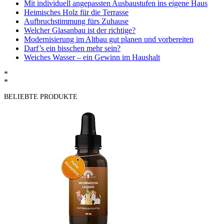
Mit individuell angepassten Ausbaustufen ins eigene Haus
Heimisches Holz für die Terrasse
Aufbruchstimmung fürs Zuhause
Welcher Glasanbau ist der richtige?
Modernisierung im Altbau gut planen und vorbereiten
Darf’s ein bisschen mehr sein?
Weiches Wasser – ein Gewinn im Haushalt
*
*
BELIEBTE PRODUKTE