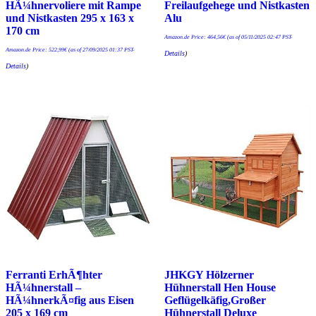
HÃ¼hnervoliere mit Rampe
Freilaufgehege und Nistkasten
und Nistkasten 295 x 163 x
Alu
170 cm
Amazon.de Price:
464,56
€
(as of 05/11/2025 02:47 PST-
Amazon.de Price:
522,99
€
(as of 27/09/2025 01:37 PST-
Details
)
Details
)
Ferranti ErhÃ¶hter
JHKGY Hölzerner
HÃ¼hnerstall –
Hühnerstall Hen House
HÃ¼hnerkÃ¤fig aus Eisen
Geflügelkäfig,Großer
205 x 169 cm
Hühnerstall Deluxe