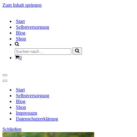
Zum Inhalt springen
Start
Selbstversorgung
Blog
Shop
Suchen
nach …
Warenkorb
0
Navigationsmenü
Navigationsmenü
Start
Selbstversorgung
Blog
Shop
Impressum
Datenschutzerklärung
Schließen