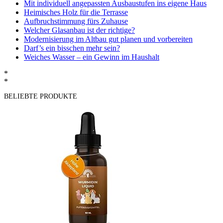
Mit individuell angepassten Ausbaustufen ins eigene Haus
Heimisches Holz für die Terrasse
Aufbruchstimmung fürs Zuhause
Welcher Glasanbau ist der richtige?
Modernisierung im Altbau gut planen und vorbereiten
Darf’s ein bisschen mehr sein?
Weiches Wasser – ein Gewinn im Haushalt
*
*
BELIEBTE PRODUKTE