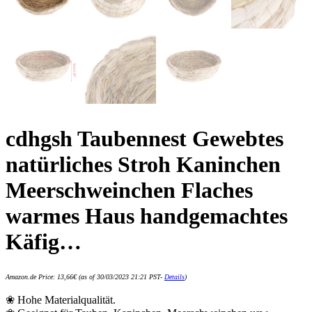
cdhgsh Taubennest Gewebtes
natürliches Stroh Kaninchen
Meerschweinchen Flaches
warmes Haus handgemachtes
Käfig…
Amazon.de Price:
13,66
€
(as of 30/03/2023 21:21 PST-
Details
)
❀ Hohe Materialqualität.