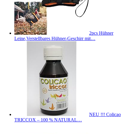
2pcs Hühner
Leine,Verstellbares Hühner-Geschirr mit…
NEU !!! Colicao
TRICCOX – 100 % NATURAL…