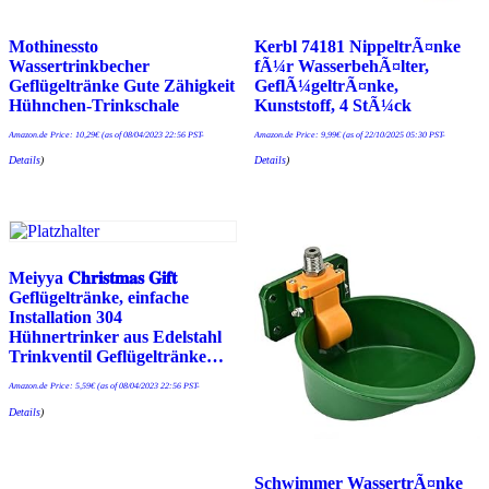
Mothinessto
Kerbl 74181 NippeltrÃ¤nke
Wassertrinkbecher
fÃ¼r WasserbehÃ¤lter,
Geflügeltränke Gute Zähigkeit
GeflÃ¼geltrÃ¤nke,
Hühnchen-Trinkschale
Kunststoff, 4 StÃ¼ck
Amazon.de Price:
10,29
€
(as of 08/04/2023 22:56 PST-
Amazon.de Price:
9,99
€
(as of 22/10/2025 05:30 PST-
Details
)
Details
)
Meiyya 𝐂𝐡𝐫𝐢𝐬𝐭𝐦𝐚𝐬 𝐆𝐢𝐟𝐭
Geflügeltränke, einfache
Installation 304
Hühnertrinker aus Edelstahl
Trinkventil Geflügeltränke…
Amazon.de Price:
5,59
€
(as of 08/04/2023 22:56 PST-
Details
)
Schwimmer WassertrÃ¤nke