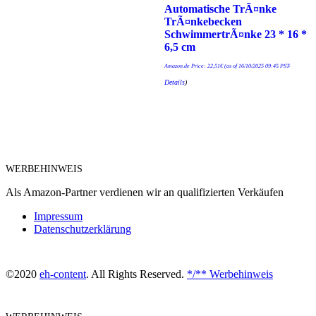
Automatische TrÃ¤nke
TrÃ¤nkebecken
SchwimmertrÃ¤nke 23 * 16 *
6,5 cm
Amazon.de Price:
22,51
€
(as of 16/10/2025 09:45 PST-
Details
)
WERBEHINWEIS
Als Amazon-Partner verdienen wir an qualifizierten Verkäufen
Impressum
Datenschutzerklärung
©2020
eh-content
. All Rights Reserved.
*/** Werbehinweis