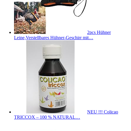
2pcs Hühner
Leine,Verstellbares Hühner-Geschirr mit…
NEU !!! Colicao
TRICCOX – 100 % NATURAL…