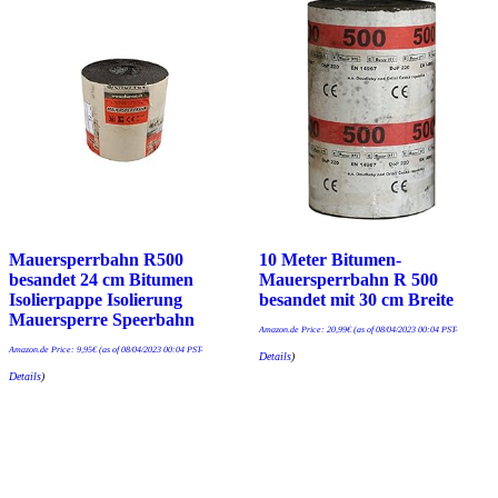
Mauersperrbahn R500
10 Meter Bitumen-
besandet 24 cm Bitumen
Mauersperrbahn R 500
Isolierpappe Isolierung
besandet mit 30 cm Breite
Mauersperre Speerbahn
Amazon.de Price:
20,99
€
(as of 08/04/2023 00:04 PST-
Amazon.de Price:
9,95
€
(as of 08/04/2023 00:04 PST-
Details
)
Details
)