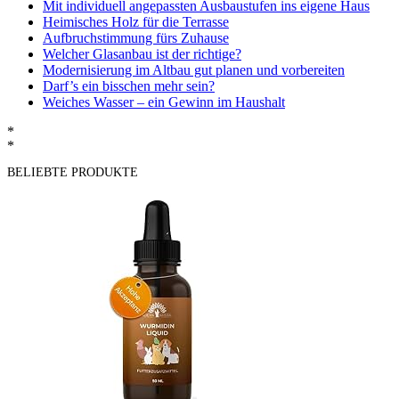
Mit individuell angepassten Ausbaustufen ins eigene Haus
Heimisches Holz für die Terrasse
Aufbruchstimmung fürs Zuhause
Welcher Glasanbau ist der richtige?
Modernisierung im Altbau gut planen und vorbereiten
Darf’s ein bisschen mehr sein?
Weiches Wasser – ein Gewinn im Haushalt
*
*
BELIEBTE PRODUKTE