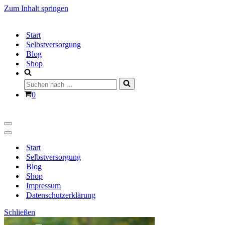
Zum Inhalt springen
Start
Selbstversorgung
Blog
Shop
Suchen
nach …
Warenkorb
0
Navigationsmenü
Navigationsmenü
Start
Selbstversorgung
Blog
Shop
Impressum
Datenschutzerklärung
Schließen