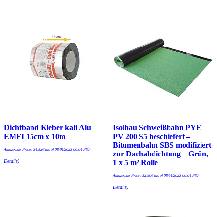
Dichtband Kleber kalt Alu
Isolbau Schweißbahn PYE
EMFI 15cm x 10m
PV 200 S5 beschiefert –
Bitumenbahn SBS modifiziert
Amazon.de Price:
34,52
€
(as of 08/04/2023 00:04 PST-
zur Dachabdichtung – Grün,
Details
)
1 x 5 m² Rolle
Amazon.de Price:
52,90
€
(as of 08/04/2023 00:04 PST-
Details
)