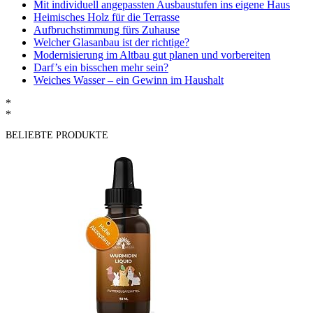
Mit individuell angepassten Ausbaustufen ins eigene Haus
Heimisches Holz für die Terrasse
Aufbruchstimmung fürs Zuhause
Welcher Glasanbau ist der richtige?
Modernisierung im Altbau gut planen und vorbereiten
Darf’s ein bisschen mehr sein?
Weiches Wasser – ein Gewinn im Haushalt
*
*
BELIEBTE PRODUKTE