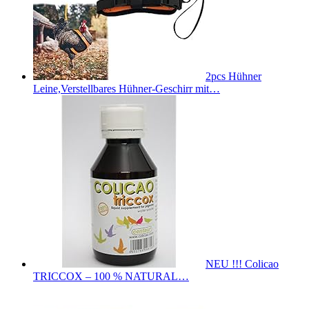
2pcs Hühner
Leine,Verstellbares Hühner-Geschirr mit…
NEU !!! Colicao
TRICCOX – 100 % NATURAL…