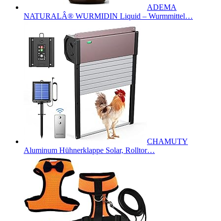
ADEMA
NATURALÂ® WURMIDIN Liquid – Wurmmittel…
CHAMUTY
Aluminum Hühnerklappe Solar, Rolltor…