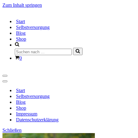
Zum Inhalt springen
Start
Selbstversorgung
Blog
Shop
Suchen
nach …
Warenkorb
0
Navigationsmenü
Navigationsmenü
Start
Selbstversorgung
Blog
Shop
Impressum
Datenschutzerklärung
Schließen