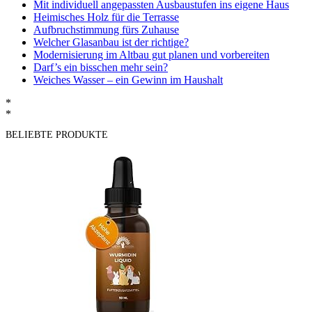
Mit individuell angepassten Ausbaustufen ins eigene Haus
Heimisches Holz für die Terrasse
Aufbruchstimmung fürs Zuhause
Welcher Glasanbau ist der richtige?
Modernisierung im Altbau gut planen und vorbereiten
Darf’s ein bisschen mehr sein?
Weiches Wasser – ein Gewinn im Haushalt
*
*
BELIEBTE PRODUKTE