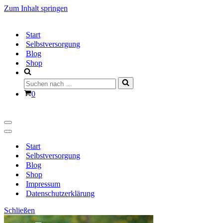
Zum Inhalt springen
Start
Selbstversorgung
Blog
Shop
Suchen
nach …
Warenkorb
0
Navigationsmenü
Navigationsmenü
Start
Selbstversorgung
Blog
Shop
Impressum
Datenschutzerklärung
Schließen