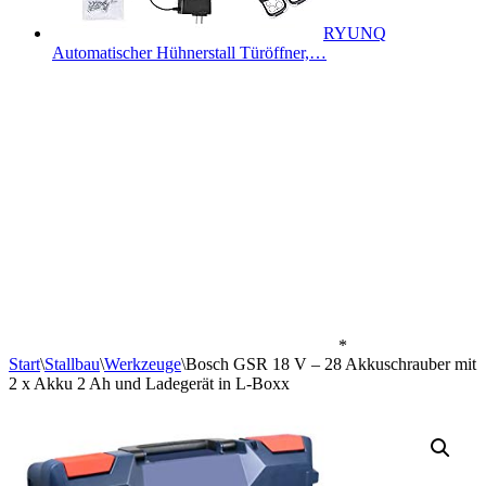
RYUNQ
Automatischer Hühnerstall Türöffner,…
*
Start
\
Stallbau
\
Werkzeuge
\
Bosch GSR 18 V – 28 Akkuschrauber mit
2 x Akku 2 Ah und Ladegerät in L-Boxx