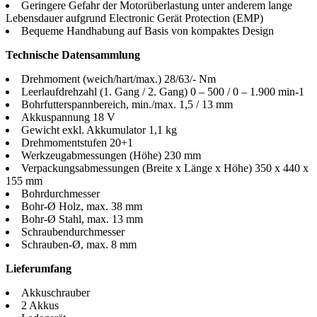
Geringere Gefahr der Motorüberlastung unter anderem lange
Lebensdauer aufgrund Electronic Gerät Protection (EMP)
Bequeme Handhabung auf Basis von kompaktes Design
Technische Datensammlung
Drehmoment (weich/hart/max.) 28/63/- Nm
Leerlaufdrehzahl (1. Gang / 2. Gang) 0 – 500 / 0 – 1.900 min-1
Bohrfutterspannbereich, min./max. 1,5 / 13 mm
Akkuspannung 18 V
Gewicht exkl. Akkumulator 1,1 kg
Drehmomentstufen 20+1
Werkzeugabmessungen (Höhe) 230 mm
Verpackungsabmessungen (Breite x Länge x Höhe) 350 x 440 x
155 mm
Bohrdurchmesser
Bohr-Ø Holz, max. 38 mm
Bohr-Ø Stahl, max. 13 mm
Schraubendurchmesser
Schrauben-Ø, max. 8 mm
Lieferumfang
Akkuschrauber
2 Akkus