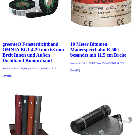
greenteQ Fensterdichtband
10 Meter Bitumen-
OMNIA BG1 4-20 mm 63 mm
Mauersperrbahn R 500
Breit Innen und Außen
besandet mit 11,5 cm Breite
Dichtband Kompriband
Amazon.de Price:
15,49
€
(as of 08/04/2023 00:04 PST-
Amazon.de Price:
59,58
€
(as of 08/04/2023 00:04 PST-
Details
)
Details
)