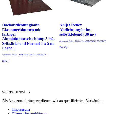
Dachabdichtungbahn
Alujet Reflex
Elastomerbitumen mit
Abdichtungsbahn
farbiger
selbstklebend (30 m²)
Aluminiumbeschichtung 5 m2.
Amazon.de Price:
169,95
€
(as of 08/04/2023 00:04 PST-
Selbstklebend Format 1 x 5 m.
Details
)
Farbe…
Amazon.de Price:
59,00
€
(as of 08/04/2023 00:04 PST-
Details
)
WERBEHINWEIS
Als Amazon-Partner verdienen wir an qualifizierten Verkäufen
Impressum
Datenschutzerklärung