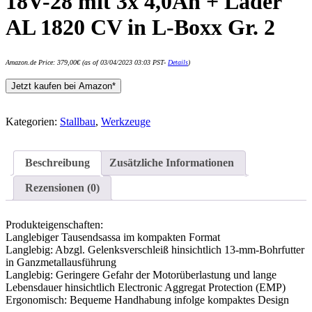
18V-28 mit 3x 4,0Ah + Lader
AL 1820 CV in L-Boxx Gr. 2
Amazon.de Price:
379,00
€
(as of 03/04/2023 03:03 PST-
Details
)
Jetzt kaufen bei Amazon*
Kategorien:
Stallbau
,
Werkzeuge
Beschreibung
Zusätzliche Informationen
Rezensionen (0)
Produkteigenschaften:
Langlebiger Tausendsassa im kompakten Format
Langlebig: Abzgl. Gelenksverschleiß hinsichtlich 13-mm-Bohrfutter
in Ganzmetallausführung
Langlebig: Geringere Gefahr der Motorüberlastung und lange
Lebensdauer hinsichtlich Electronic Aggregat Protection (EMP)
Ergonomisch: Bequeme Handhabung infolge kompaktes Design