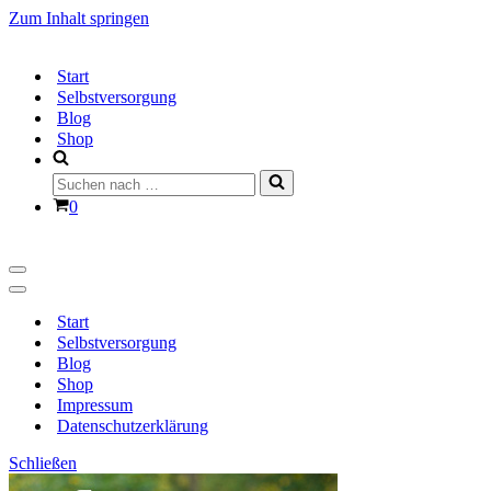
Zum Inhalt springen
Start
Selbstversorgung
Blog
Shop
Suchen
nach …
Warenkorb
0
Navigationsmenü
Navigationsmenü
Start
Selbstversorgung
Blog
Shop
Impressum
Datenschutzerklärung
Schließen