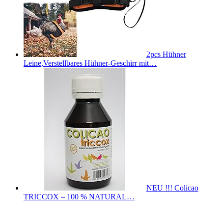
2pcs Hühner
Leine,Verstellbares Hühner-Geschirr mit…
NEU !!! Colicao
TRICCOX – 100 % NATURAL…