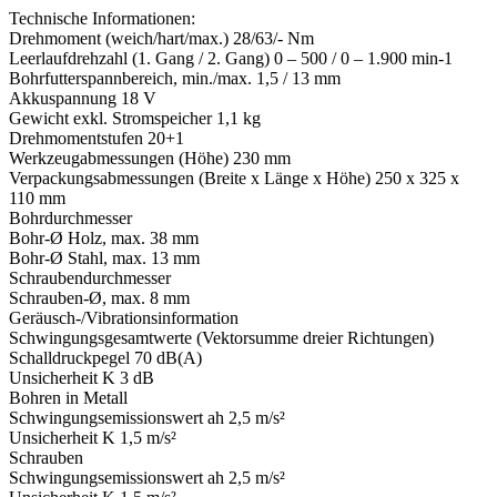
Technische Informationen:
Drehmoment (weich/hart/max.) 28/63/- Nm
Leerlaufdrehzahl (1. Gang / 2. Gang) 0 – 500 / 0 – 1.900 min-1
Bohrfutterspannbereich, min./max. 1,5 / 13 mm
Akkuspannung 18 V
Gewicht exkl. Stromspeicher 1,1 kg
Drehmomentstufen 20+1
Werkzeugabmessungen (Höhe) 230 mm
Verpackungsabmessungen (Breite x Länge x Höhe) 250 x 325 x
110 mm
Bohrdurchmesser
Bohr-Ø Holz, max. 38 mm
Bohr-Ø Stahl, max. 13 mm
Schraubendurchmesser
Schrauben-Ø, max. 8 mm
Geräusch-/Vibrationsinformation
Schwingungsgesamtwerte (Vektorsumme dreier Richtungen)
Schalldruckpegel 70 dB(A)
Unsicherheit K 3 dB
Bohren in Metall
Schwingungsemissionswert ah 2,5 m/s²
Unsicherheit K 1,5 m/s²
Schrauben
Schwingungsemissionswert ah 2,5 m/s²