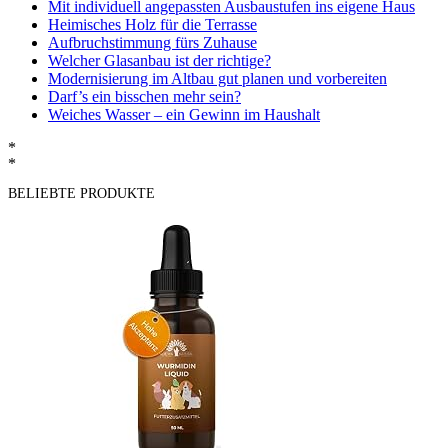
Mit individuell angepassten Ausbaustufen ins eigene Haus
Heimisches Holz für die Terrasse
Aufbruchstimmung fürs Zuhause
Welcher Glasanbau ist der richtige?
Modernisierung im Altbau gut planen und vorbereiten
Darf’s ein bisschen mehr sein?
Weiches Wasser – ein Gewinn im Haushalt
*
*
BELIEBTE PRODUKTE