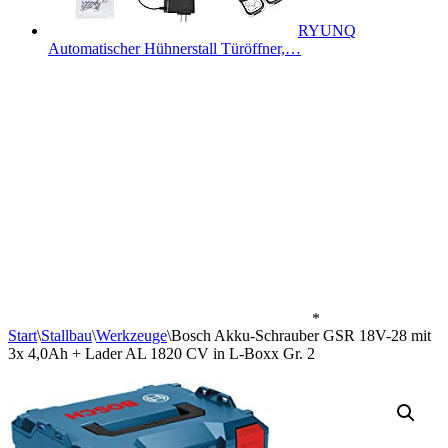
RYUNQ
Automatischer Hühnerstall Türöffner,…
*
Start
\
Stallbau
\
Werkzeuge
\
Bosch Akku-Schrauber GSR 18V-28 mit
3x 4,0Ah + Lader AL 1820 CV in L-Boxx Gr. 2