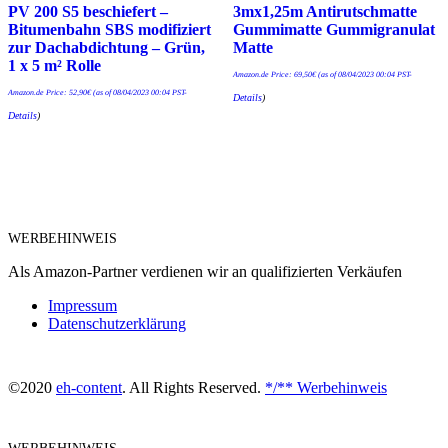
PV 200 S5 beschiefert –
3mx1,25m Antirutschmatte
Bitumenbahn SBS modifiziert
Gummimatte Gummigranulat
zur Dachabdichtung – Grün,
Matte
1 x 5 m² Rolle
Amazon.de Price:
69,50
€
(as of 08/04/2023 00:04 PST-
Amazon.de Price:
52,90
€
(as of 08/04/2023 00:04 PST-
Details
)
Details
)
WERBEHINWEIS
Als Amazon-Partner verdienen wir an qualifizierten Verkäufen
Impressum
Datenschutzerklärung
©2020
eh-content
. All Rights Reserved.
*/** Werbehinweis