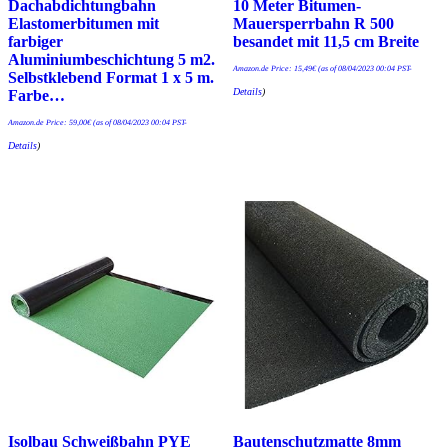
Dachabdichtungbahn
10 Meter Bitumen-
Elastomerbitumen mit
Mauersperrbahn R 500
farbiger
besandet mit 11,5 cm Breite
Aluminiumbeschichtung 5 m2.
Amazon.de Price:
15,49
€
(as of 08/04/2023 00:04 PST-
Selbstklebend Format 1 x 5 m.
Details
)
Farbe…
Amazon.de Price:
59,00
€
(as of 08/04/2023 00:04 PST-
Details
)
Isolbau Schweißbahn PYE
Bautenschutzmatte 8mm