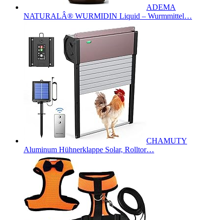
ADEMA
NATURALÂ® WURMIDIN Liquid – Wurmmittel…
CHAMUTY
Aluminum Hühnerklappe Solar, Rolltor…