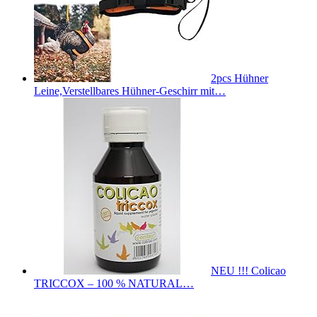
2pcs Hühner
Leine,Verstellbares Hühner-Geschirr mit…
NEU !!! Colicao
TRICCOX – 100 % NATURAL…