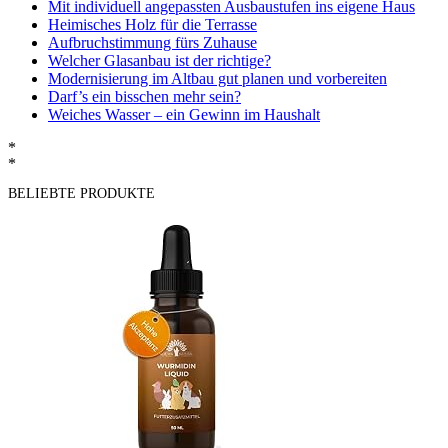
Mit individuell angepassten Ausbaustufen ins eigene Haus
Heimisches Holz für die Terrasse
Aufbruchstimmung fürs Zuhause
Welcher Glasanbau ist der richtige?
Modernisierung im Altbau gut planen und vorbereiten
Darf’s ein bisschen mehr sein?
Weiches Wasser – ein Gewinn im Haushalt
*
*
BELIEBTE PRODUKTE