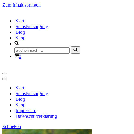
Zum Inhalt springen
Start
Selbstversorgung
Blog
Shop
Suchen
nach …
Warenkorb
0
Navigationsmenü
Navigationsmenü
Start
Selbstversorgung
Blog
Shop
Impressum
Datenschutzerklärung
Schließen