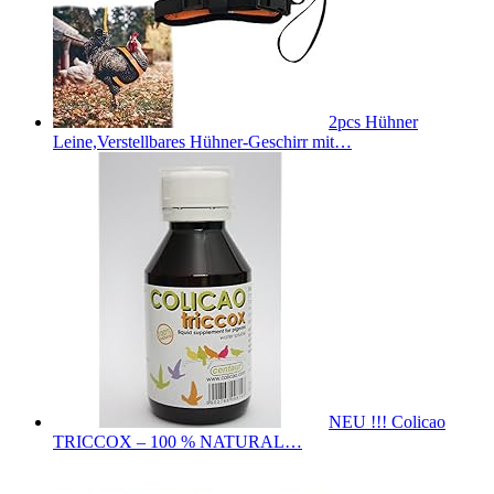
2pcs Hühner
Leine,Verstellbares Hühner-Geschirr mit…
NEU !!! Colicao
TRICCOX – 100 % NATURAL…