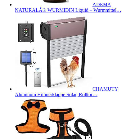
ADEMA
NATURALÂ® WURMIDIN Liquid – Wurmmittel…
CHAMUTY
Aluminum Hühnerklappe Solar, Rolltor…