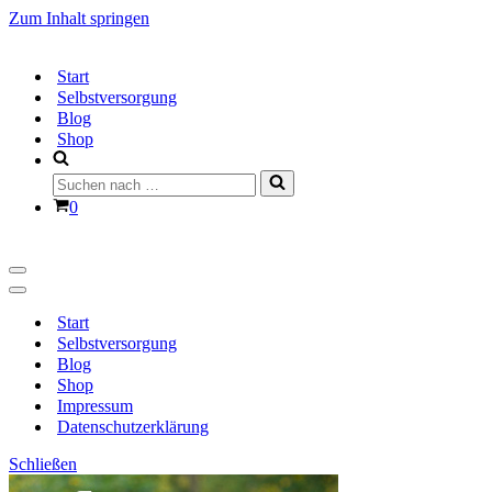
Zum Inhalt springen
Start
Selbstversorgung
Blog
Shop
Suchen
nach …
Warenkorb
0
Navigationsmenü
Navigationsmenü
Start
Selbstversorgung
Blog
Shop
Impressum
Datenschutzerklärung
Schließen