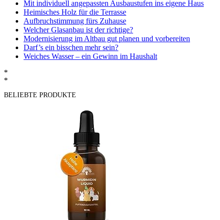
Mit individuell angepassten Ausbaustufen ins eigene Haus
Heimisches Holz für die Terrasse
Aufbruchstimmung fürs Zuhause
Welcher Glasanbau ist der richtige?
Modernisierung im Altbau gut planen und vorbereiten
Darf’s ein bisschen mehr sein?
Weiches Wasser – ein Gewinn im Haushalt
*
*
BELIEBTE PRODUKTE