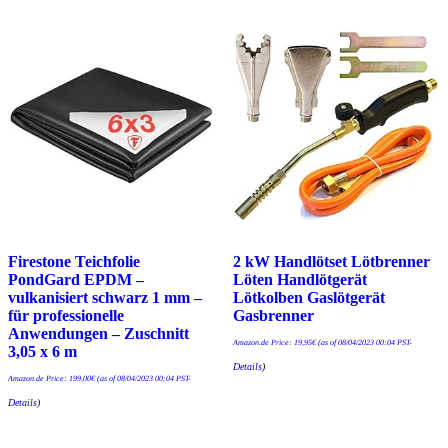
Firestone Teichfolie
2 kW Handlötset Lötbrenner
PondGard EPDM –
Löten Handlötgerät
vulkanisiert schwarz 1 mm –
Lötkolben Gaslötgerät
für professionelle
Gasbrenner
Anwendungen – Zuschnitt
Amazon.de Price:
19,95
€
(as of 08/04/2023 00:04 PST-
3,05 x 6 m
Details
)
Amazon.de Price:
199,00
€
(as of 08/04/2023 00:04 PST-
Details
)