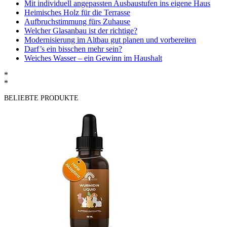
Mit individuell angepassten Ausbaustufen ins eigene Haus
Heimisches Holz für die Terrasse
Aufbruchstimmung fürs Zuhause
Welcher Glasanbau ist der richtige?
Modernisierung im Altbau gut planen und vorbereiten
Darf’s ein bisschen mehr sein?
Weiches Wasser – ein Gewinn im Haushalt
*
*
BELIEBTE PRODUKTE