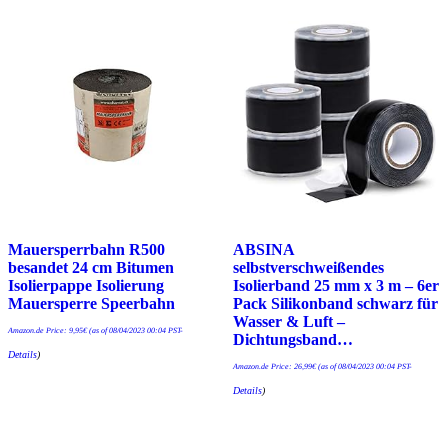
Mauersperrbahn R500
ABSINA
besandet 24 cm Bitumen
selbstverschweißendes
Isolierpappe Isolierung
Isolierband 25 mm x 3 m – 6er
Mauersperre Speerbahn
Pack Silikonband schwarz für
Wasser & Luft –
Amazon.de Price:
9,95
€
(as of 08/04/2023 00:04 PST-
Dichtungsband…
Details
)
Amazon.de Price:
26,99
€
(as of 08/04/2023 00:04 PST-
Details
)