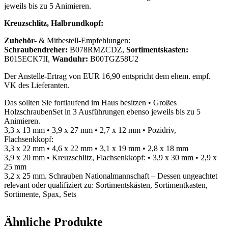
jeweils bis zu 5 Animieren.
Kreuzschlitz, Halbrundkopf:
Zubehör-
& Mitbestell-Empfehlungen:
Schraubendreher:
B078RMZCDZ,
Sortimentskasten:
B015ECK7II,
Wanduhr:
B00TGZ58U2
Der Anstelle-Ertrag von EUR 16,90 entspricht dem ehem. empf.
VK des Lieferanten.
Das sollten Sie fortlaufend im Haus besitzen • Großes
HolzschraubenSet in 3 Ausführungen ebenso jeweils bis zu 5
Animieren.
3,3 x 13 mm • 3,9 x 27 mm • 2,7 x 12 mm • Pozidriv,
Flachsenkkopf:
3,3 x 22 mm • 4,6 x 22 mm • 3,1 x 19 mm • 2,8 x 18 mm
3,9 x 20 mm • Kreuzschlitz, Flachsenkkopf: • 3,9 x 30 mm • 2,9 x
25 mm
3,2 x 25 mm. Schrauben Nationalmannschaft – Dessen ungeachtet
relevant oder qualifiziert zu: Sortimentskästen, Sortimentkasten,
Sortimente, Spax, Sets
Ähnliche Produkte