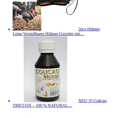
2pcs Hühner
Leine,Verstellbares Hühner-Geschirr mit…
NEU !!! Colicao
TRICCOX – 100 % NATURAL…