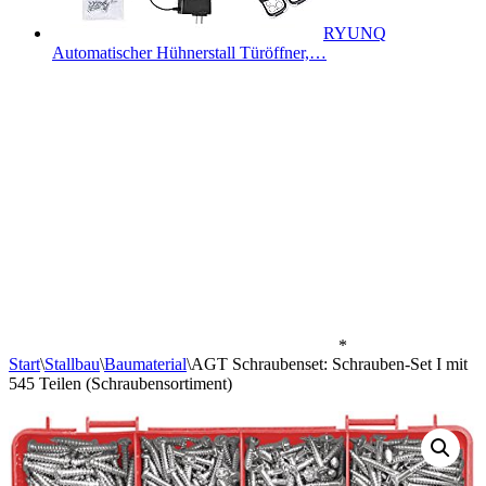
RYUNQ
Automatischer Hühnerstall Türöffner,…
*
Start
\
Stallbau
\
Baumaterial
\
AGT Schraubenset: Schrauben-Set I mit
545 Teilen (Schraubensortiment)