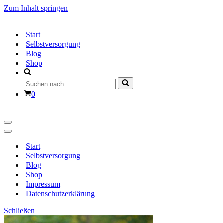
Zum Inhalt springen
Start
Selbstversorgung
Blog
Shop
Suchen
nach …
Warenkorb
0
Navigationsmenü
Navigationsmenü
Start
Selbstversorgung
Blog
Shop
Impressum
Datenschutzerklärung
Schließen