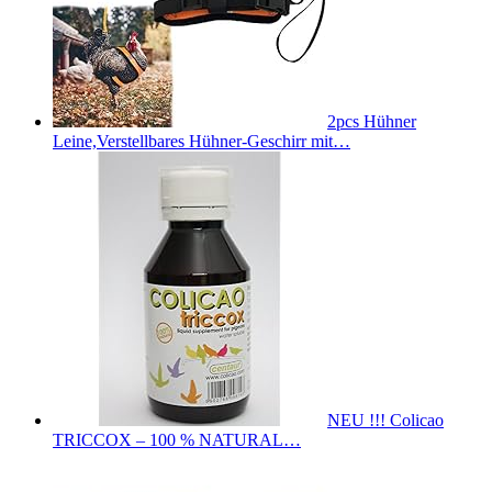
2pcs Hühner
Leine,Verstellbares Hühner-Geschirr mit…
NEU !!! Colicao
TRICCOX – 100 % NATURAL…