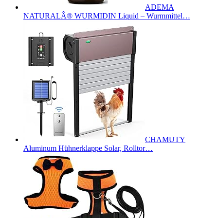
ADEMA
NATURALÂ® WURMIDIN Liquid – Wurmmittel…
CHAMUTY
Aluminum Hühnerklappe Solar, Rolltor…