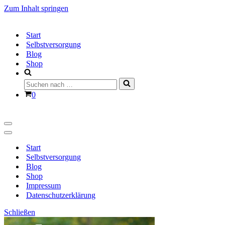
Zum Inhalt springen
Start
Selbstversorgung
Blog
Shop
Suchen
nach …
Warenkorb
0
Navigationsmenü
Navigationsmenü
Start
Selbstversorgung
Blog
Shop
Impressum
Datenschutzerklärung
Schließen