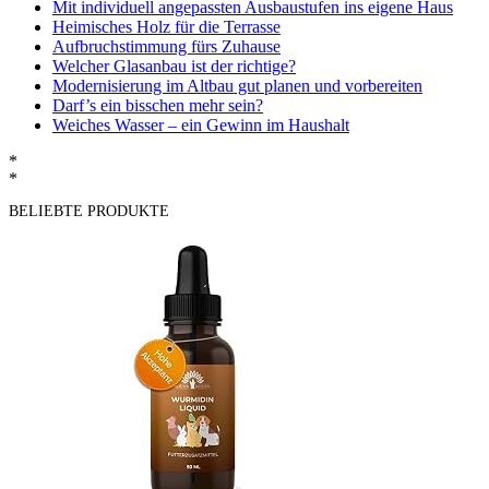
Mit individuell angepassten Ausbaustufen ins eigene Haus
Heimisches Holz für die Terrasse
Aufbruchstimmung fürs Zuhause
Welcher Glasanbau ist der richtige?
Modernisierung im Altbau gut planen und vorbereiten
Darf’s ein bisschen mehr sein?
Weiches Wasser – ein Gewinn im Haushalt
*
*
BELIEBTE PRODUKTE