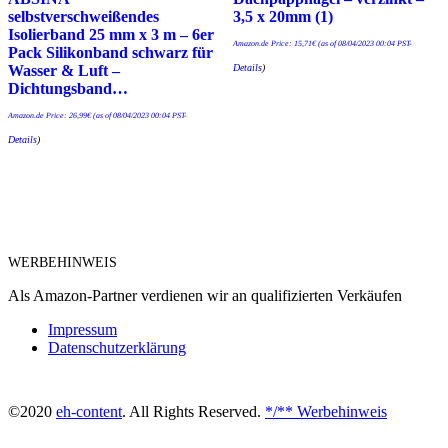
selbstverschweißendes
3,5 x 20mm (1)
Isolierband 25 mm x 3 m – 6er
Amazon.de Price:
15,71
€
(as of 08/04/2023 00:04 PST-
Pack Silikonband schwarz für
Details
)
Wasser & Luft –
Dichtungsband…
Amazon.de Price:
26,99
€
(as of 08/04/2023 00:04 PST-
Details
)
WERBEHINWEIS
Als Amazon-Partner verdienen wir an qualifizierten Verkäufen
Impressum
Datenschutzerklärung
©2020
eh-content
. All Rights Reserved.
*/** Werbehinweis