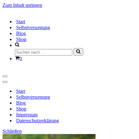
Zum Inhalt springen
Start
Selbstversorgung
Blog
Shop
Suchen
nach …
Warenkorb
0
Navigationsmenü
Navigationsmenü
Start
Selbstversorgung
Blog
Shop
Impressum
Datenschutzerklärung
Schließen