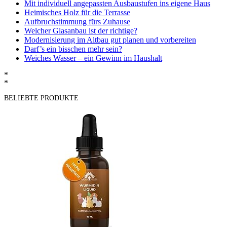
Mit individuell angepassten Ausbaustufen ins eigene Haus
Heimisches Holz für die Terrasse
Aufbruchstimmung fürs Zuhause
Welcher Glasanbau ist der richtige?
Modernisierung im Altbau gut planen und vorbereiten
Darf’s ein bisschen mehr sein?
Weiches Wasser – ein Gewinn im Haushalt
*
*
BELIEBTE PRODUKTE