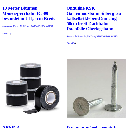
10 Meter Bitumen-
Onduline KSK
Mauersperrbahn R 500
Gartenhausbahn Silbergrau
besandet mit 11,5 cm Breite
kaltselbstklebend 5m lang –
50cm breit Dachbahn
Amazon.de Price:
15,49
€
(as of 08/04/2023 00:04 PST-
Dachfolie Oberlagsbahn
Details
)
Amazon.de Price:
54,90
€
(as of 08/04/2023 00:04 PST-
Details
)
ABSINA
Dachpappnägel – verzinkt –