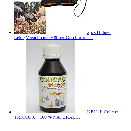
2pcs Hühner
Leine,Verstellbares Hühner-Geschirr mit…
NEU !!! Colicao
TRICCOX – 100 % NATURAL…