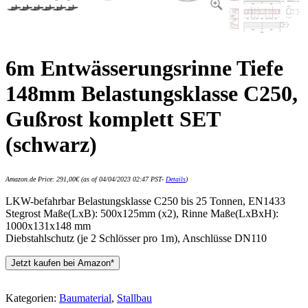
6m Entwässerungsrinne Tiefe
148mm Belastungsklasse C250,
Gußrost komplett SET
(schwarz)
Amazon.de Price:
291,00
€
(as of 04/04/2023 02:47 PST-
Details
)
LKW-befahrbar Belastungsklasse C250 bis 25 Tonnen, EN1433
Stegrost Maße(LxB): 500x125mm (x2), Rinne Maße(LxBxH):
1000x131x148 mm
Diebstahlschutz (je 2 Schlösser pro 1m), Anschlüsse DN110
Jetzt kaufen bei Amazon*
Kategorien:
Baumaterial
,
Stallbau