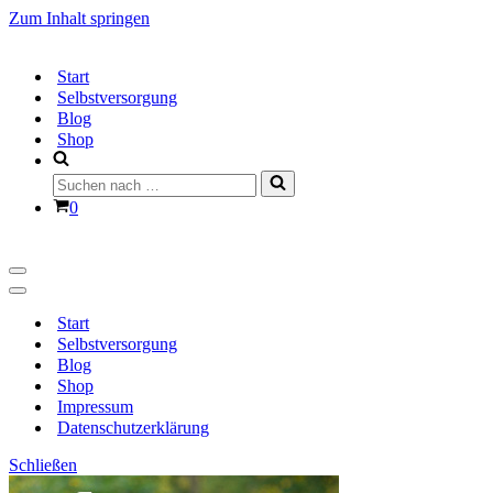
Zum Inhalt springen
Start
Selbstversorgung
Blog
Shop
Suchen
nach …
Warenkorb
0
Navigationsmenü
Navigationsmenü
Start
Selbstversorgung
Blog
Shop
Impressum
Datenschutzerklärung
Schließen