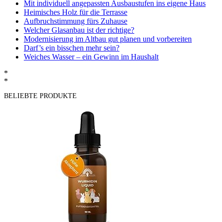
Mit individuell angepassten Ausbaustufen ins eigene Haus
Heimisches Holz für die Terrasse
Aufbruchstimmung fürs Zuhause
Welcher Glasanbau ist der richtige?
Modernisierung im Altbau gut planen und vorbereiten
Darf’s ein bisschen mehr sein?
Weiches Wasser – ein Gewinn im Haushalt
*
*
BELIEBTE PRODUKTE