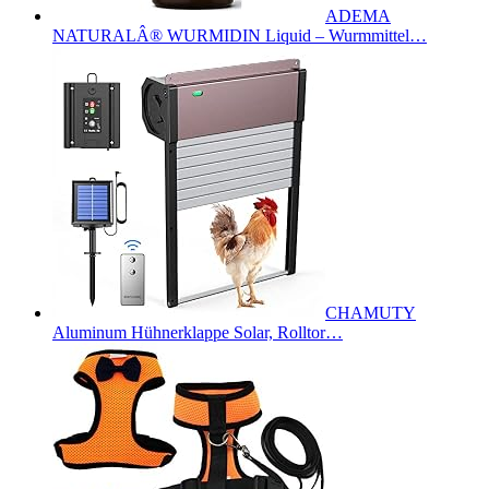
ADEMA
NATURALÂ® WURMIDIN Liquid – Wurmmittel…
CHAMUTY
Aluminum Hühnerklappe Solar, Rolltor…