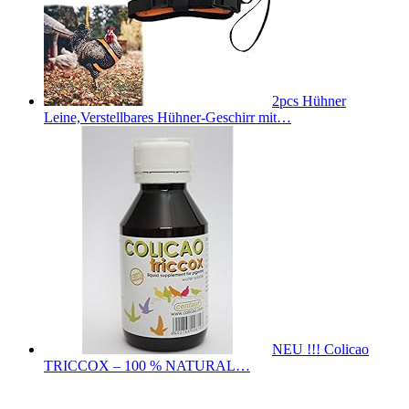
2pcs Hühner
Leine,Verstellbares Hühner-Geschirr mit…
NEU !!! Colicao
TRICCOX – 100 % NATURAL…