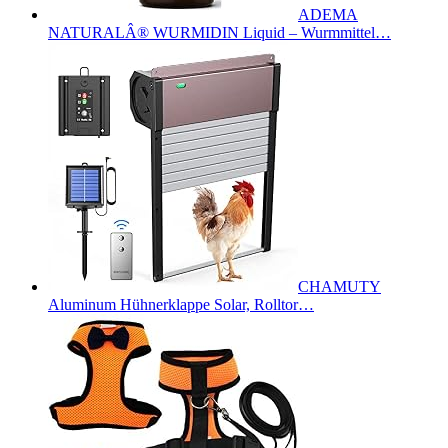
ADEMA
NATURALÂ® WURMIDIN Liquid – Wurmmittel…
CHAMUTY
Aluminum Hühnerklappe Solar, Rolltor…