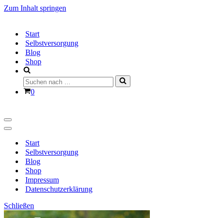
Zum Inhalt springen
Start
Selbstversorgung
Blog
Shop
Suchen
nach …
Warenkorb
0
Navigationsmenü
Navigationsmenü
Start
Selbstversorgung
Blog
Shop
Impressum
Datenschutzerklärung
Schließen