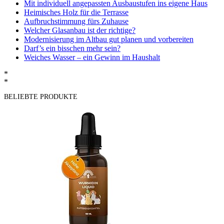
Mit individuell angepassten Ausbaustufen ins eigene Haus
Heimisches Holz für die Terrasse
Aufbruchstimmung fürs Zuhause
Welcher Glasanbau ist der richtige?
Modernisierung im Altbau gut planen und vorbereiten
Darf’s ein bisschen mehr sein?
Weiches Wasser – ein Gewinn im Haushalt
*
*
BELIEBTE PRODUKTE