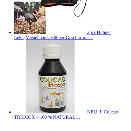
2pcs Hühner
Leine,Verstellbares Hühner-Geschirr mit…
NEU !!! Colicao
TRICCOX – 100 % NATURAL…