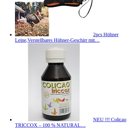
2pcs Hühner
Leine,Verstellbares Hühner-Geschirr mit…
NEU !!! Colicao
TRICCOX – 100 % NATURAL…