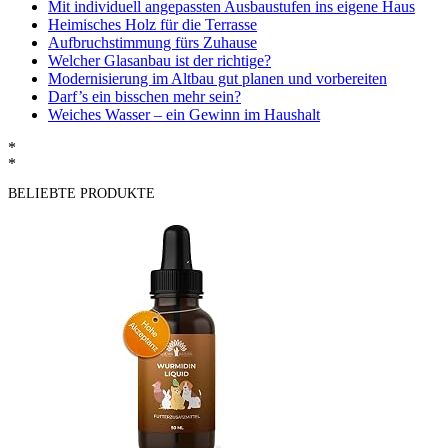
Mit individuell angepassten Ausbaustufen ins eigene Haus
Heimisches Holz für die Terrasse
Aufbruchstimmung fürs Zuhause
Welcher Glasanbau ist der richtige?
Modernisierung im Altbau gut planen und vorbereiten
Darf’s ein bisschen mehr sein?
Weiches Wasser – ein Gewinn im Haushalt
*
*
BELIEBTE PRODUKTE