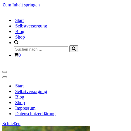
Zum Inhalt springen
Start
Selbstversorgung
Blog
Shop
Suchen
nach …
Warenkorb
0
Navigationsmenü
Navigationsmenü
Start
Selbstversorgung
Blog
Shop
Impressum
Datenschutzerklärung
Schließen