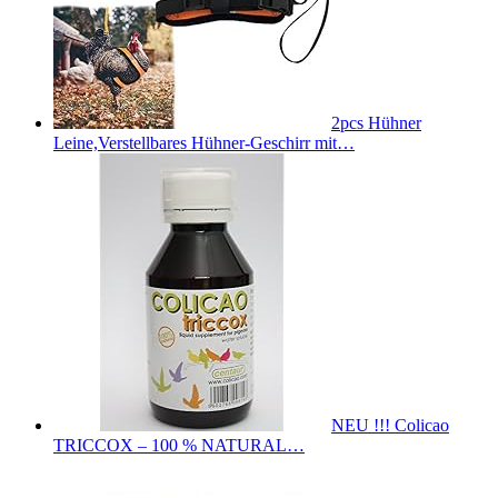
2pcs Hühner
Leine,Verstellbares Hühner-Geschirr mit…
NEU !!! Colicao
TRICCOX – 100 % NATURAL…