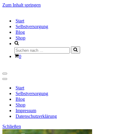
Zum Inhalt springen
Start
Selbstversorgung
Blog
Shop
Suchen
nach …
Warenkorb
0
Navigationsmenü
Navigationsmenü
Start
Selbstversorgung
Blog
Shop
Impressum
Datenschutzerklärung
Schließen