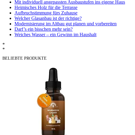
Mit individuell angepassten Ausbaustufen ins eigene Haus
Heimisches Holz für die Terrasse
Aufbruchstimmung fürs Zuhause
Welcher Glasanbau ist der richtige?
Modernisierung im Altbau gut planen und vorbereiten
Darf’s ein bisschen mehr sein?
Weiches Wasser – ein Gewinn im Haushalt
*
*
BELIEBTE PRODUKTE