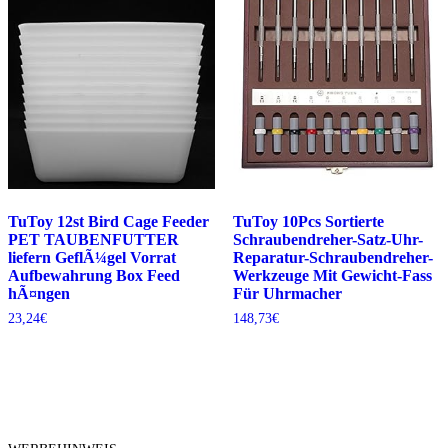
TuToy 12st Bird Cage Feeder
TuToy 10Pcs Sortierte
PET TAUBENFUTTER
Schraubendreher-Satz-Uhr-
liefern GeflÃ¼gel Vorrat
Reparatur-Schraubendreher-
Aufbewahrung Box Feed
Werkzeuge Mit Gewicht-Fass
hÃ¤ngen
Für Uhrmacher
23,24
€
148,73
€