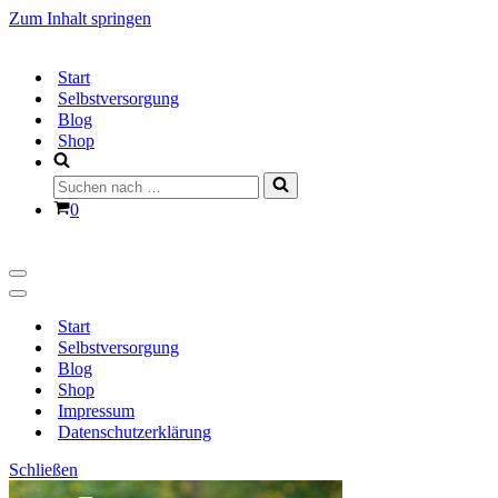
Zum Inhalt springen
Start
Selbstversorgung
Blog
Shop
Suchen
nach …
Warenkorb
0
Navigationsmenü
Navigationsmenü
Start
Selbstversorgung
Blog
Shop
Impressum
Datenschutzerklärung
Schließen