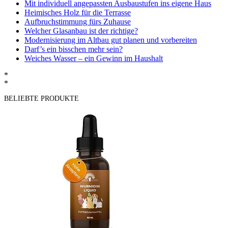
Mit individuell angepassten Ausbaustufen ins eigene Haus
Heimisches Holz für die Terrasse
Aufbruchstimmung fürs Zuhause
Welcher Glasanbau ist der richtige?
Modernisierung im Altbau gut planen und vorbereiten
Darf’s ein bisschen mehr sein?
Weiches Wasser – ein Gewinn im Haushalt
*
*
BELIEBTE PRODUKTE