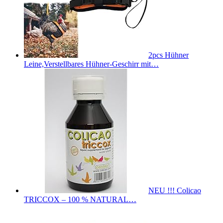
2pcs Hühner
Leine,Verstellbares Hühner-Geschirr mit…
NEU !!! Colicao
TRICCOX – 100 % NATURAL…