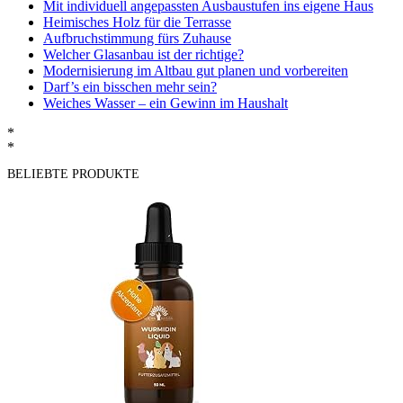
Mit individuell angepassten Ausbaustufen ins eigene Haus
Heimisches Holz für die Terrasse
Aufbruchstimmung fürs Zuhause
Welcher Glasanbau ist der richtige?
Modernisierung im Altbau gut planen und vorbereiten
Darf’s ein bisschen mehr sein?
Weiches Wasser – ein Gewinn im Haushalt
*
*
BELIEBTE PRODUKTE