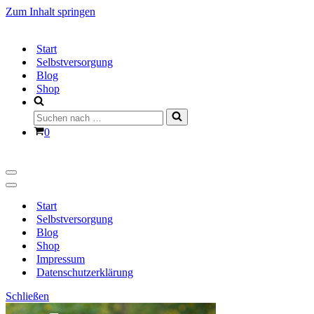
Zum Inhalt springen
Start
Selbstversorgung
Blog
Shop
Suchen
nach …
Warenkorb
0
Navigationsmenü
Navigationsmenü
Start
Selbstversorgung
Blog
Shop
Impressum
Datenschutzerklärung
Schließen