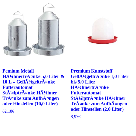
Pemium Metall
Premium Kunststoff
HÃ¼hnertrÃ¤nke 5,0 Liter &
GeflÃ¼geltrÃ¤nke 1,0 Liter
10 L – GeflÃ¼geltrÃ¤nke
bis 5,0 Liter
Futterautomat
HÃ¼hnertrÃ¤nke
StÃ¼lptrÃ¤nke HÃ¼hner
Futterautomat
TrÃ¤nke zum AufhÃ¤ngen
StÃ¼lptrÃ¤nke HÃ¼hner
oder Hinstellen (10,0 Liter)
TrÃ¤nke zum AufhÃ¤ngen
oder Hinstellen (2,0 Liter)
82,18
€
8,97
€