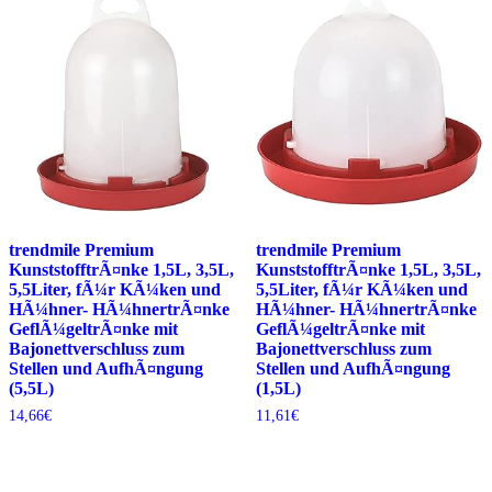
trendmile Premium
trendmile Premium
KunststofftrÃ¤nke 1,5L, 3,5L,
KunststofftrÃ¤nke 1,5L, 3,5L,
5,5Liter, fÃ¼r KÃ¼ken und
5,5Liter, fÃ¼r KÃ¼ken und
HÃ¼hner- HÃ¼hnertrÃ¤nke
HÃ¼hner- HÃ¼hnertrÃ¤nke
GeflÃ¼geltrÃ¤nke mit
GeflÃ¼geltrÃ¤nke mit
Bajonettverschluss zum
Bajonettverschluss zum
Stellen und AufhÃ¤ngung
Stellen und AufhÃ¤ngung
(5,5L)
(1,5L)
14,66
€
11,61
€