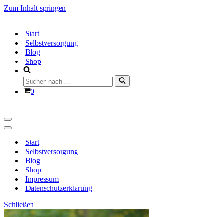
Zum Inhalt springen
Start
Selbstversorgung
Blog
Shop
Suchen
nach …
Warenkorb
0
Navigationsmenü
Navigationsmenü
Start
Selbstversorgung
Blog
Shop
Impressum
Datenschutzerklärung
Schließen