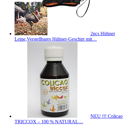
2pcs Hühner
Leine,Verstellbares Hühner-Geschirr mit…
NEU !!! Colicao
TRICCOX – 100 % NATURAL…