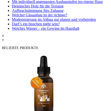
Mit individuell angepassten Ausbaustufen ins eigene Haus
Heimisches Holz für die Terrasse
Aufbruchstimmung fürs Zuhause
Welcher Glasanbau ist der richtige?
Modernisierung im Altbau gut planen und vorbereiten
Darf’s ein bisschen mehr sein?
Weiches Wasser – ein Gewinn im Haushalt
*
*
BELIEBTE PRODUKTE