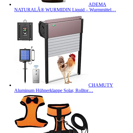
ADEMA
NATURALÂ® WURMIDIN Liquid – Wurmmittel…
CHAMUTY
Aluminum Hühnerklappe Solar, Rolltor…