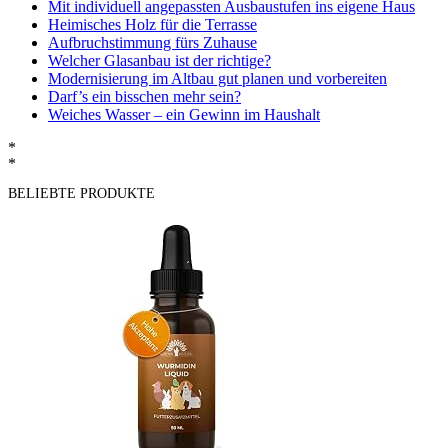
Mit individuell angepassten Ausbaustufen ins eigene Haus
Heimisches Holz für die Terrasse
Aufbruchstimmung fürs Zuhause
Welcher Glasanbau ist der richtige?
Modernisierung im Altbau gut planen und vorbereiten
Darf’s ein bisschen mehr sein?
Weiches Wasser – ein Gewinn im Haushalt
*
*
BELIEBTE PRODUKTE