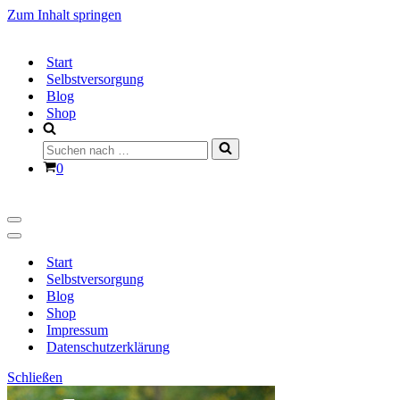
Zum Inhalt springen
Start
Selbstversorgung
Blog
Shop
Suchen
nach …
Warenkorb
0
Navigationsmenü
Navigationsmenü
Start
Selbstversorgung
Blog
Shop
Impressum
Datenschutzerklärung
Schließen