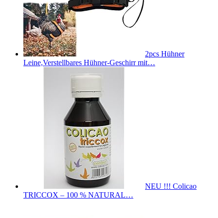
2pcs Hühner
Leine,Verstellbares Hühner-Geschirr mit…
NEU !!! Colicao
TRICCOX – 100 % NATURAL…