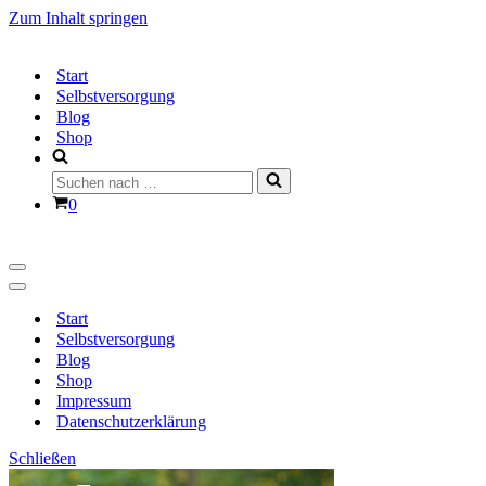
Zum Inhalt springen
Start
Selbstversorgung
Blog
Shop
Suchen
nach …
Warenkorb
0
Navigationsmenü
Navigationsmenü
Start
Selbstversorgung
Blog
Shop
Impressum
Datenschutzerklärung
Schließen