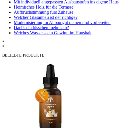
Mit individuell angepassten Ausbaustufen ins eigene Haus
Heimisches Holz für die Terrasse
Aufbruchstimmung fürs Zuhause
Welcher Glasanbau ist der richtige?
Modernisierung im Altbau gut planen und vorbereiten
Darf’s ein bisschen mehr sein?
Weiches Wasser – ein Gewinn im Haushalt
*
*
BELIEBTE PRODUKTE