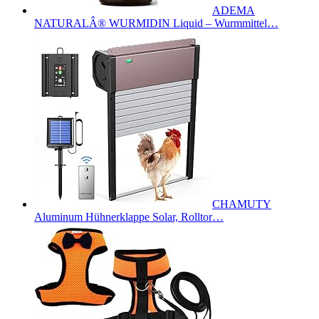
ADEMA
NATURALÂ® WURMIDIN Liquid – Wurmmittel…
CHAMUTY
Aluminum Hühnerklappe Solar, Rolltor…