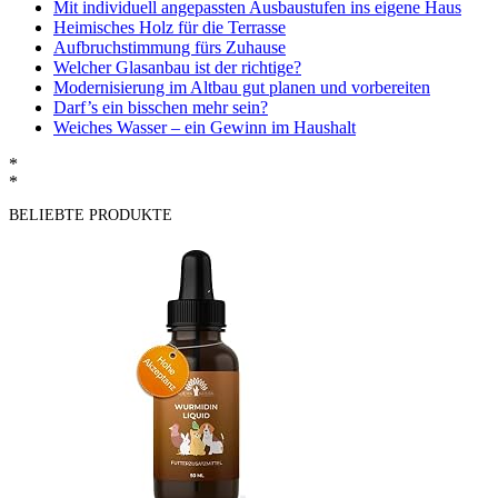
Mit individuell angepassten Ausbaustufen ins eigene Haus
Heimisches Holz für die Terrasse
Aufbruchstimmung fürs Zuhause
Welcher Glasanbau ist der richtige?
Modernisierung im Altbau gut planen und vorbereiten
Darf’s ein bisschen mehr sein?
Weiches Wasser – ein Gewinn im Haushalt
*
*
BELIEBTE PRODUKTE