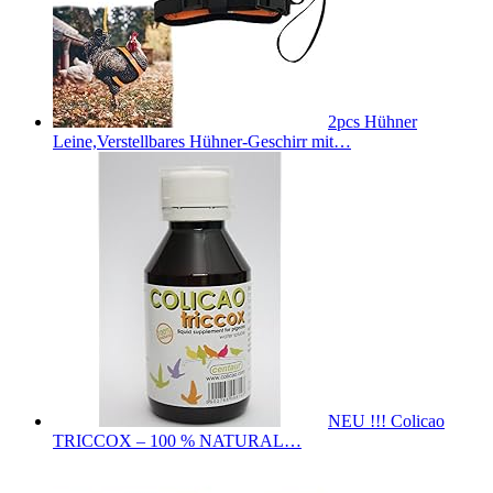
2pcs Hühner
Leine,Verstellbares Hühner-Geschirr mit…
NEU !!! Colicao
TRICCOX – 100 % NATURAL…