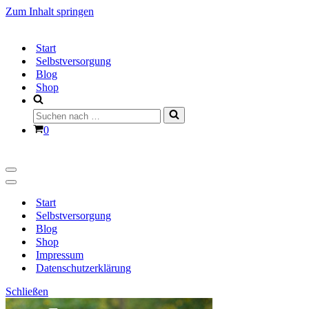
Zum Inhalt springen
Start
Selbstversorgung
Blog
Shop
Suchen
nach …
Warenkorb
0
Navigationsmenü
Navigationsmenü
Start
Selbstversorgung
Blog
Shop
Impressum
Datenschutzerklärung
Schließen