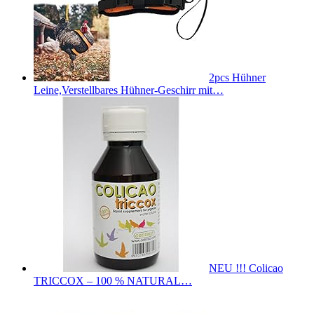
2pcs Hühner
Leine,Verstellbares Hühner-Geschirr mit…
NEU !!! Colicao
TRICCOX – 100 % NATURAL…