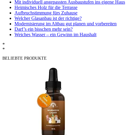
Mit individuell angepassten Ausbaustufen ins eigene Haus
Heimisches Holz für die Terrasse
Aufbruchstimmung fürs Zuhause
Welcher Glasanbau ist der richtige?
Modernisierung im Altbau gut planen und vorbereiten
Darf’s ein bisschen mehr sein?
Weiches Wasser – ein Gewinn im Haushalt
*
*
BELIEBTE PRODUKTE