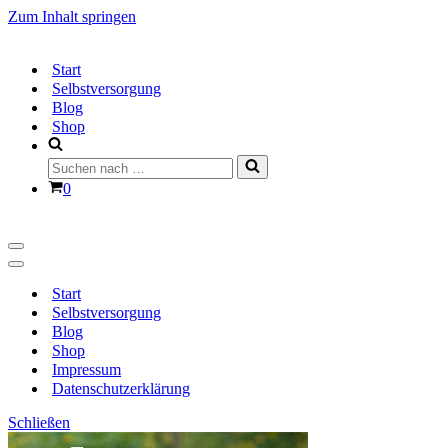
Zum Inhalt springen
Start
Selbstversorgung
Blog
Shop
Suchen
nach …
Warenkorb
0
Navigationsmenü
Navigationsmenü
Start
Selbstversorgung
Blog
Shop
Impressum
Datenschutzerklärung
Schließen