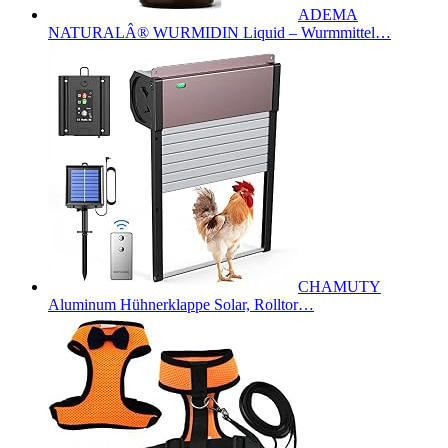
ADEMA
NATURALÂ® WURMIDIN Liquid – Wurmmittel…
CHAMUTY
Aluminum Hühnerklappe Solar, Rolltor…