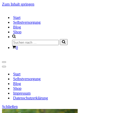
Zum Inhalt springen
Start
Selbstversorgung
Blog
Shop
Suchen
nach …
Warenkorb
0
Navigationsmenü
Navigationsmenü
Start
Selbstversorgung
Blog
Shop
Impressum
Datenschutzerklärung
Schließen