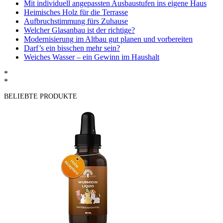
Mit individuell angepassten Ausbaustufen ins eigene Haus
Heimisches Holz für die Terrasse
Aufbruchstimmung fürs Zuhause
Welcher Glasanbau ist der richtige?
Modernisierung im Altbau gut planen und vorbereiten
Darf’s ein bisschen mehr sein?
Weiches Wasser – ein Gewinn im Haushalt
*
*
BELIEBTE PRODUKTE