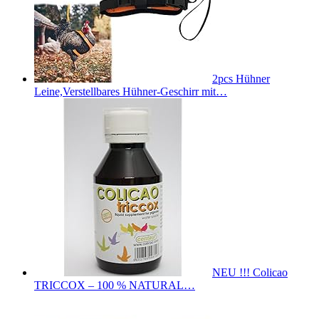
2pcs Hühner
Leine,Verstellbares Hühner-Geschirr mit…
NEU !!! Colicao
TRICCOX – 100 % NATURAL…