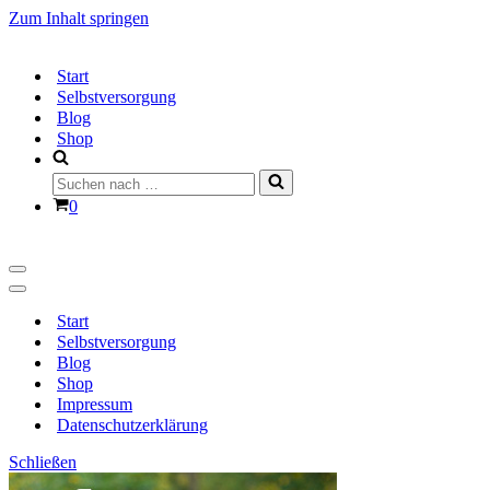
Zum Inhalt springen
Start
Selbstversorgung
Blog
Shop
Suchen
nach …
Warenkorb
0
Navigationsmenü
Navigationsmenü
Start
Selbstversorgung
Blog
Shop
Impressum
Datenschutzerklärung
Schließen