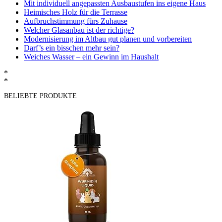
Mit individuell angepassten Ausbaustufen ins eigene Haus
Heimisches Holz für die Terrasse
Aufbruchstimmung fürs Zuhause
Welcher Glasanbau ist der richtige?
Modernisierung im Altbau gut planen und vorbereiten
Darf’s ein bisschen mehr sein?
Weiches Wasser – ein Gewinn im Haushalt
*
*
BELIEBTE PRODUKTE