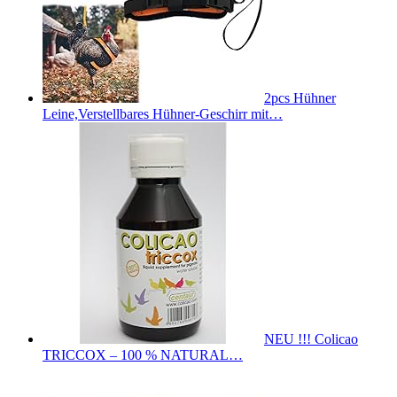
2pcs Hühner
Leine,Verstellbares Hühner-Geschirr mit…
NEU !!! Colicao
TRICCOX – 100 % NATURAL…