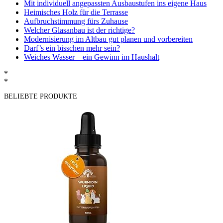
Mit individuell angepassten Ausbaustufen ins eigene Haus
Heimisches Holz für die Terrasse
Aufbruchstimmung fürs Zuhause
Welcher Glasanbau ist der richtige?
Modernisierung im Altbau gut planen und vorbereiten
Darf’s ein bisschen mehr sein?
Weiches Wasser – ein Gewinn im Haushalt
*
*
BELIEBTE PRODUKTE