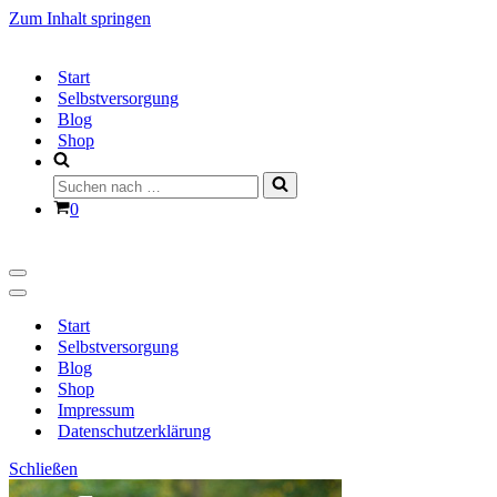
Zum Inhalt springen
Start
Selbstversorgung
Blog
Shop
Suchen
nach …
Warenkorb
0
Navigationsmenü
Navigationsmenü
Start
Selbstversorgung
Blog
Shop
Impressum
Datenschutzerklärung
Schließen