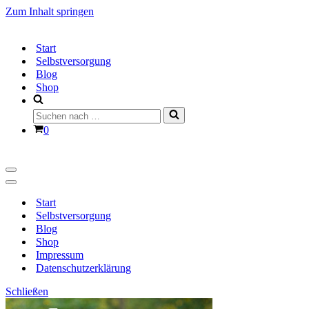
Zum Inhalt springen
Start
Selbstversorgung
Blog
Shop
Suchen
nach …
Warenkorb
0
Navigationsmenü
Navigationsmenü
Start
Selbstversorgung
Blog
Shop
Impressum
Datenschutzerklärung
Schließen