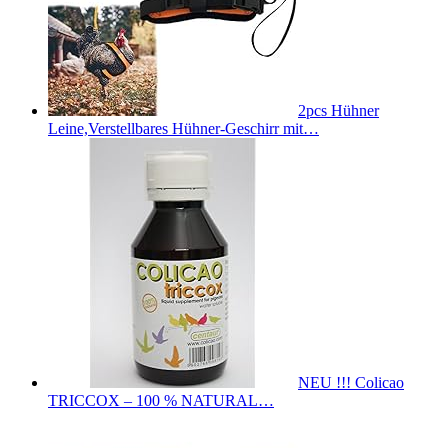
2pcs Hühner
Leine,Verstellbares Hühner-Geschirr mit…
NEU !!! Colicao
TRICCOX – 100 % NATURAL…