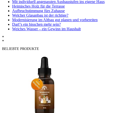
Mit individuell angepassten Ausbaustufen ins eigene Haus
Heimisches Holz für die Terrasse
Aufbruchstimmung fürs Zuhause
Welcher Glasanbau ist der richtige?
Modernisierung im Altbau gut planen und vorbereiten
Darf’s ein bisschen mehr sein?
Weiches Wasser – ein Gewinn im Haushalt
*
*
BELIEBTE PRODUKTE