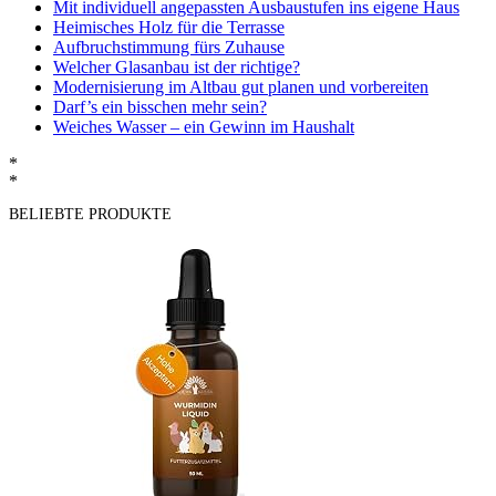
Mit individuell angepassten Ausbaustufen ins eigene Haus
Heimisches Holz für die Terrasse
Aufbruchstimmung fürs Zuhause
Welcher Glasanbau ist der richtige?
Modernisierung im Altbau gut planen und vorbereiten
Darf’s ein bisschen mehr sein?
Weiches Wasser – ein Gewinn im Haushalt
*
*
BELIEBTE PRODUKTE