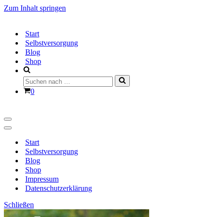
Zum Inhalt springen
Start
Selbstversorgung
Blog
Shop
Suchen
nach …
Warenkorb
0
Navigationsmenü
Navigationsmenü
Start
Selbstversorgung
Blog
Shop
Impressum
Datenschutzerklärung
Schließen