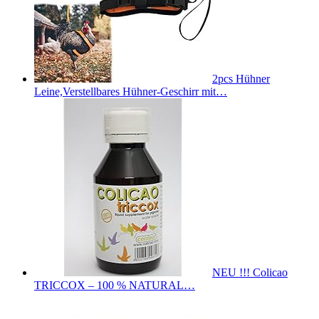
2pcs Hühner
Leine,Verstellbares Hühner-Geschirr mit…
NEU !!! Colicao
TRICCOX – 100 % NATURAL…