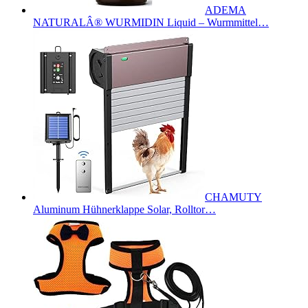
ADEMA
NATURALÂ® WURMIDIN Liquid – Wurmmittel…
CHAMUTY
Aluminum Hühnerklappe Solar, Rolltor…