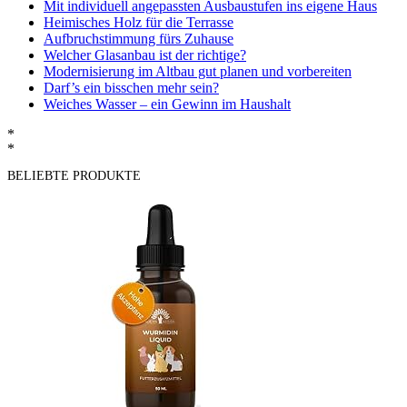
Mit individuell angepassten Ausbaustufen ins eigene Haus
Heimisches Holz für die Terrasse
Aufbruchstimmung fürs Zuhause
Welcher Glasanbau ist der richtige?
Modernisierung im Altbau gut planen und vorbereiten
Darf’s ein bisschen mehr sein?
Weiches Wasser – ein Gewinn im Haushalt
*
*
BELIEBTE PRODUKTE