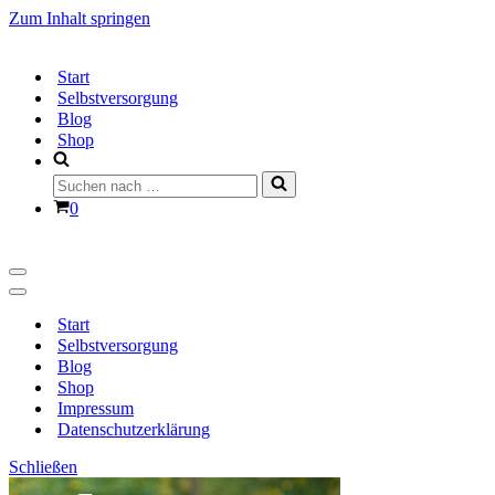
Zum Inhalt springen
Start
Selbstversorgung
Blog
Shop
Suchen
nach …
Warenkorb
0
Navigationsmenü
Navigationsmenü
Start
Selbstversorgung
Blog
Shop
Impressum
Datenschutzerklärung
Schließen