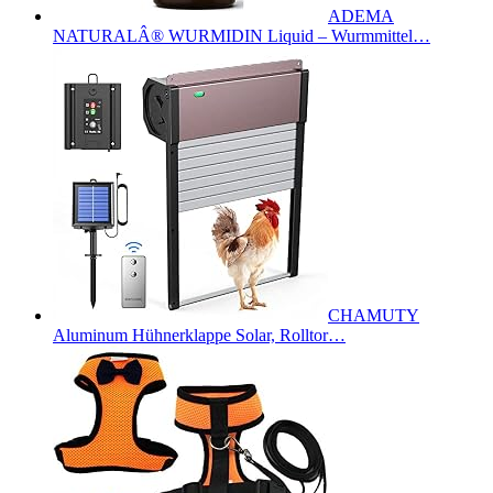
ADEMA
NATURALÂ® WURMIDIN Liquid – Wurmmittel…
CHAMUTY
Aluminum Hühnerklappe Solar, Rolltor…