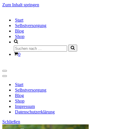
Zum Inhalt springen
Start
Selbstversorgung
Blog
Shop
Suchen
nach …
Warenkorb
0
Navigationsmenü
Navigationsmenü
Start
Selbstversorgung
Blog
Shop
Impressum
Datenschutzerklärung
Schließen