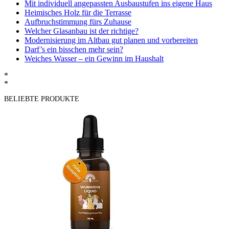
Mit individuell angepassten Ausbaustufen ins eigene Haus
Heimisches Holz für die Terrasse
Aufbruchstimmung fürs Zuhause
Welcher Glasanbau ist der richtige?
Modernisierung im Altbau gut planen und vorbereiten
Darf’s ein bisschen mehr sein?
Weiches Wasser – ein Gewinn im Haushalt
*
*
BELIEBTE PRODUKTE