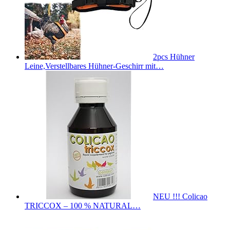
2pcs Hühner
Leine,Verstellbares Hühner-Geschirr mit…
NEU !!! Colicao
TRICCOX – 100 % NATURAL…