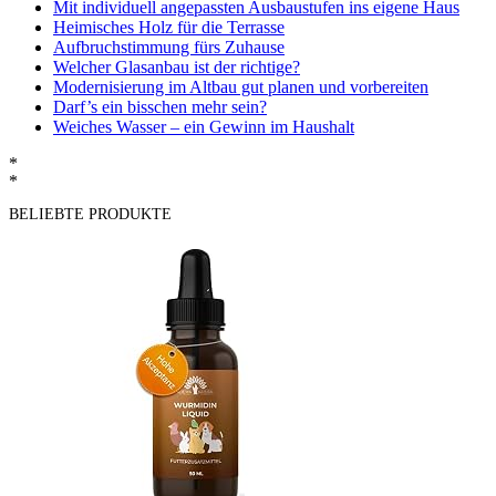
Mit individuell angepassten Ausbaustufen ins eigene Haus
Heimisches Holz für die Terrasse
Aufbruchstimmung fürs Zuhause
Welcher Glasanbau ist der richtige?
Modernisierung im Altbau gut planen und vorbereiten
Darf’s ein bisschen mehr sein?
Weiches Wasser – ein Gewinn im Haushalt
*
*
BELIEBTE PRODUKTE