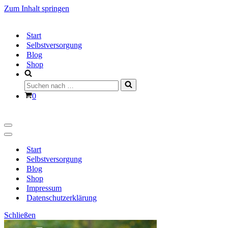
Zum Inhalt springen
Start
Selbstversorgung
Blog
Shop
Suchen
nach …
Warenkorb
0
Navigationsmenü
Navigationsmenü
Start
Selbstversorgung
Blog
Shop
Impressum
Datenschutzerklärung
Schließen