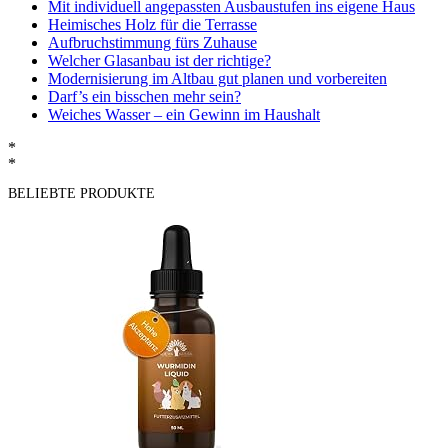
Mit individuell angepassten Ausbaustufen ins eigene Haus
Heimisches Holz für die Terrasse
Aufbruchstimmung fürs Zuhause
Welcher Glasanbau ist der richtige?
Modernisierung im Altbau gut planen und vorbereiten
Darf’s ein bisschen mehr sein?
Weiches Wasser – ein Gewinn im Haushalt
*
*
BELIEBTE PRODUKTE