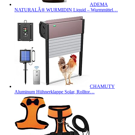
ADEMA
NATURALÂ® WURMIDIN Liquid – Wurmmittel…
CHAMUTY
Aluminum Hühnerklappe Solar, Rolltor…