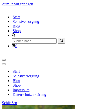
Zum Inhalt springen
Start
Selbstversorgung
Blog
Shop
Suchen
nach …
Warenkorb
0
Navigationsmenü
Navigationsmenü
Start
Selbstversorgung
Blog
Shop
Impressum
Datenschutzerklärung
Schließen