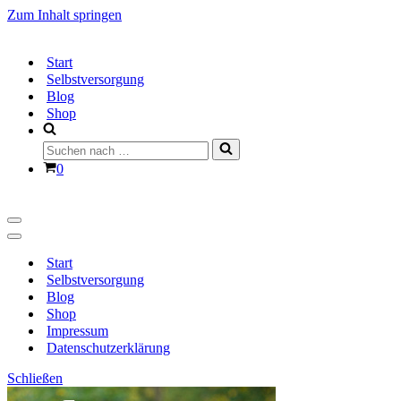
Zum Inhalt springen
Start
Selbstversorgung
Blog
Shop
Suchen
nach …
Warenkorb
0
Navigationsmenü
Navigationsmenü
Start
Selbstversorgung
Blog
Shop
Impressum
Datenschutzerklärung
Schließen