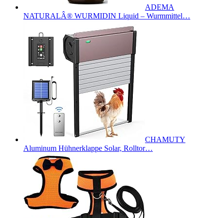
ADEMA
NATURALÂ® WURMIDIN Liquid – Wurmmittel…
CHAMUTY
Aluminum Hühnerklappe Solar, Rolltor…