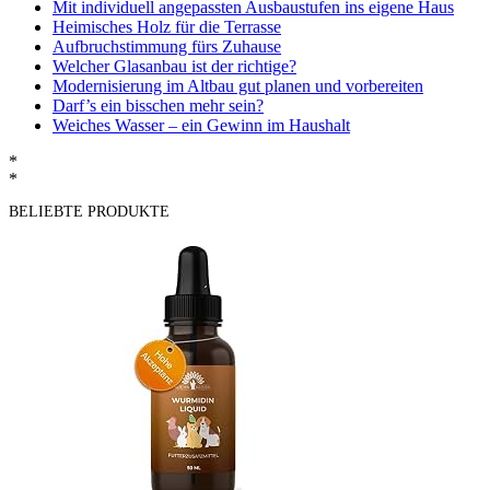
Mit individuell angepassten Ausbaustufen ins eigene Haus
Heimisches Holz für die Terrasse
Aufbruchstimmung fürs Zuhause
Welcher Glasanbau ist der richtige?
Modernisierung im Altbau gut planen und vorbereiten
Darf’s ein bisschen mehr sein?
Weiches Wasser – ein Gewinn im Haushalt
*
*
BELIEBTE PRODUKTE