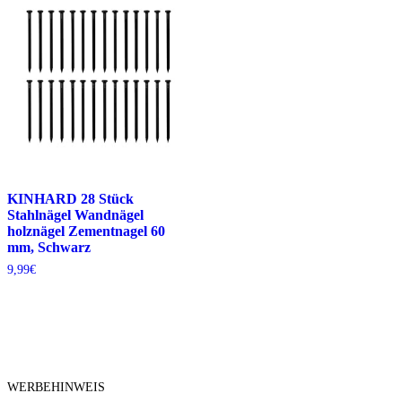
KINHARD 28 Stück
Stahlnägel Wandnägel
holznägel Zementnagel 60
mm, Schwarz
9,99
€
WERBEHINWEIS