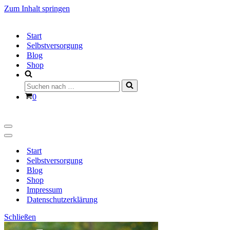
Zum Inhalt springen
Start
Selbstversorgung
Blog
Shop
Suchen
nach …
Warenkorb
0
Navigationsmenü
Navigationsmenü
Start
Selbstversorgung
Blog
Shop
Impressum
Datenschutzerklärung
Schließen