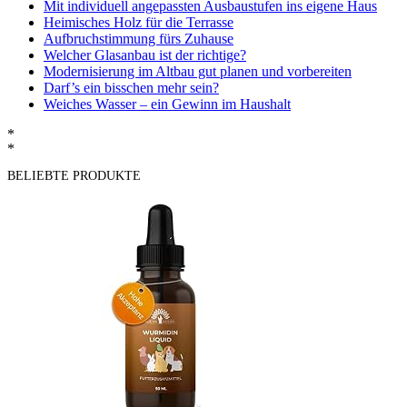
Mit individuell angepassten Ausbaustufen ins eigene Haus
Heimisches Holz für die Terrasse
Aufbruchstimmung fürs Zuhause
Welcher Glasanbau ist der richtige?
Modernisierung im Altbau gut planen und vorbereiten
Darf’s ein bisschen mehr sein?
Weiches Wasser – ein Gewinn im Haushalt
*
*
BELIEBTE PRODUKTE