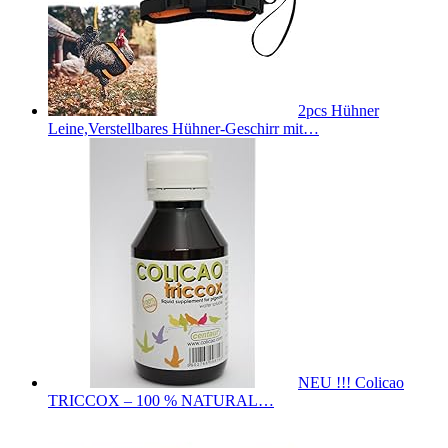
2pcs Hühner
Leine,Verstellbares Hühner-Geschirr mit…
NEU !!! Colicao
TRICCOX – 100 % NATURAL…