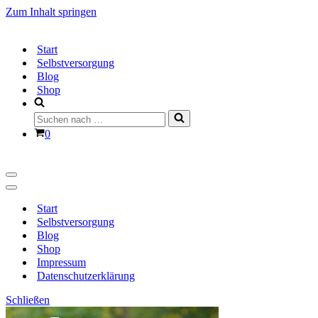
Zum Inhalt springen
Start
Selbstversorgung
Blog
Shop
Suchen
nach …
Warenkorb
0
Navigationsmenü
Navigationsmenü
Start
Selbstversorgung
Blog
Shop
Impressum
Datenschutzerklärung
Schließen