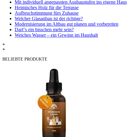
Mit individuell angepassten Ausbaustufen ins eigene Haus
Heimisches Holz für die Terrasse
Aufbruchstimmung fürs Zuhause
Welcher Glasanbau ist der richtige?
Modernisierung im Altbau gut planen und vorbereiten
Darf’s ein bisschen mehr sein?
Weiches Wasser – ein Gewinn im Haushalt
*
*
BELIEBTE PRODUKTE