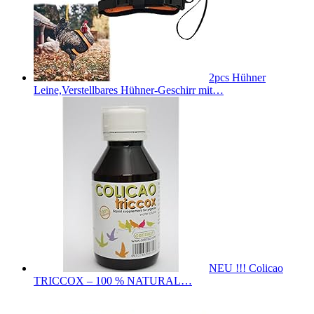
2pcs Hühner
Leine,Verstellbares Hühner-Geschirr mit…
NEU !!! Colicao
TRICCOX – 100 % NATURAL…