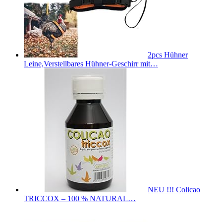
2pcs Hühner
Leine,Verstellbares Hühner-Geschirr mit…
NEU !!! Colicao
TRICCOX – 100 % NATURAL…