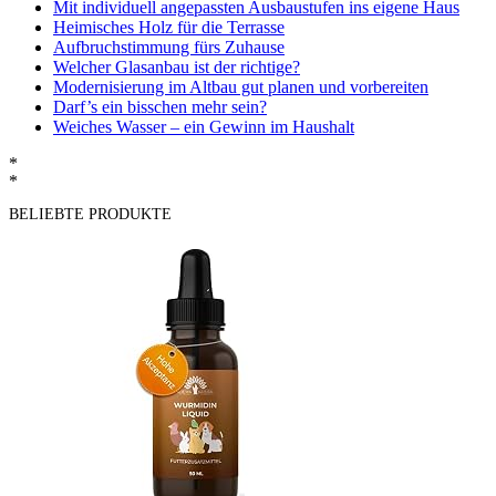
Mit individuell angepassten Ausbaustufen ins eigene Haus
Heimisches Holz für die Terrasse
Aufbruchstimmung fürs Zuhause
Welcher Glasanbau ist der richtige?
Modernisierung im Altbau gut planen und vorbereiten
Darf’s ein bisschen mehr sein?
Weiches Wasser – ein Gewinn im Haushalt
*
*
BELIEBTE PRODUKTE