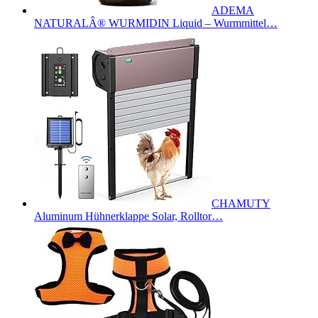
ADEMA
NATURALÂ® WURMIDIN Liquid – Wurmmittel…
CHAMUTY
Aluminum Hühnerklappe Solar, Rolltor…