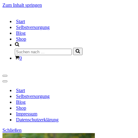
Zum Inhalt springen
Start
Selbstversorgung
Blog
Shop
Suchen
nach …
Warenkorb
0
Navigationsmenü
Navigationsmenü
Start
Selbstversorgung
Blog
Shop
Impressum
Datenschutzerklärung
Schließen