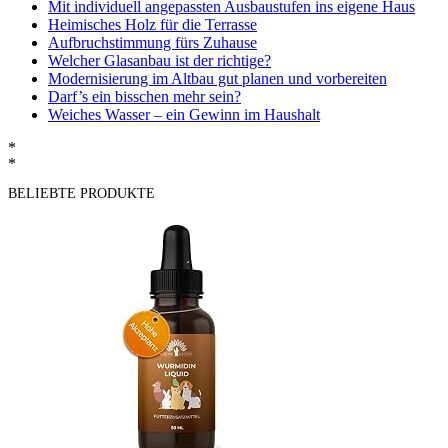
Mit individuell angepassten Ausbaustufen ins eigene Haus
Heimisches Holz für die Terrasse
Aufbruchstimmung fürs Zuhause
Welcher Glasanbau ist der richtige?
Modernisierung im Altbau gut planen und vorbereiten
Darf’s ein bisschen mehr sein?
Weiches Wasser – ein Gewinn im Haushalt
*
*
BELIEBTE PRODUKTE