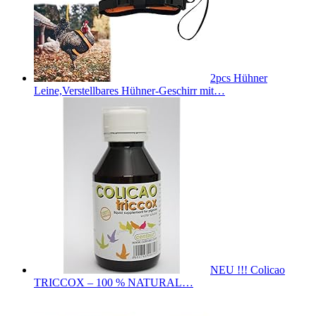
2pcs Hühner
Leine,Verstellbares Hühner-Geschirr mit…
NEU !!! Colicao
TRICCOX – 100 % NATURAL…