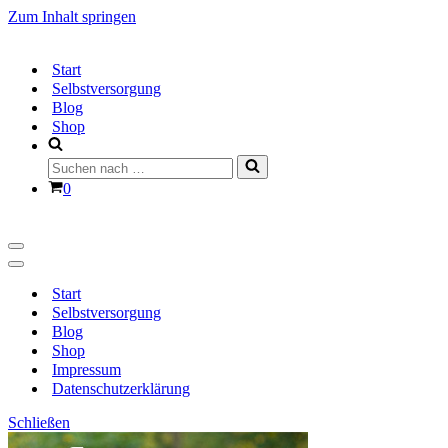
Zum Inhalt springen
Start
Selbstversorgung
Blog
Shop
Suchen
nach …
Warenkorb
0
Navigationsmenü
Navigationsmenü
Start
Selbstversorgung
Blog
Shop
Impressum
Datenschutzerklärung
Schließen