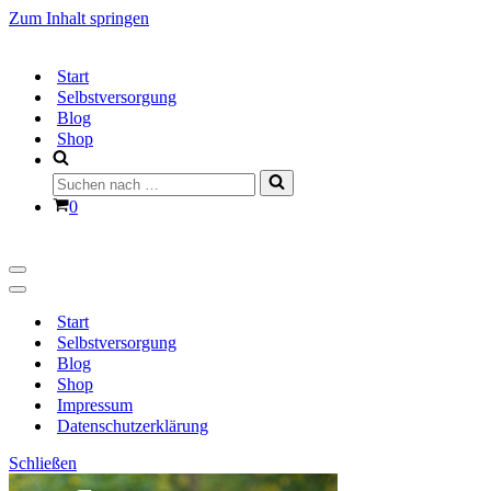
Zum Inhalt springen
Start
Selbstversorgung
Blog
Shop
Suchen
nach …
Warenkorb
0
Navigationsmenü
Navigationsmenü
Start
Selbstversorgung
Blog
Shop
Impressum
Datenschutzerklärung
Schließen