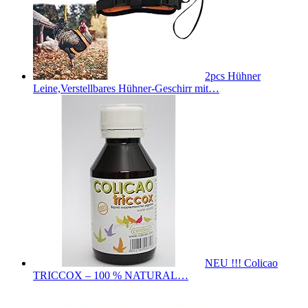
2pcs Hühner
Leine,Verstellbares Hühner-Geschirr mit…
NEU !!! Colicao
TRICCOX – 100 % NATURAL…