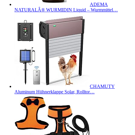
ADEMA
NATURALÂ® WURMIDIN Liquid – Wurmmittel…
CHAMUTY
Aluminum Hühnerklappe Solar, Rolltor…