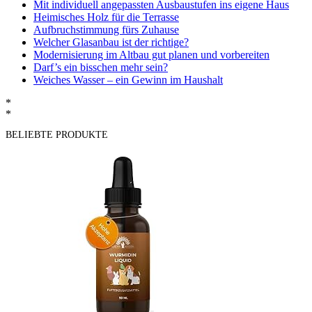
Mit individuell angepassten Ausbaustufen ins eigene Haus
Heimisches Holz für die Terrasse
Aufbruchstimmung fürs Zuhause
Welcher Glasanbau ist der richtige?
Modernisierung im Altbau gut planen und vorbereiten
Darf’s ein bisschen mehr sein?
Weiches Wasser – ein Gewinn im Haushalt
*
*
BELIEBTE PRODUKTE