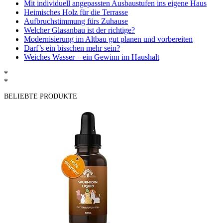
Mit individuell angepassten Ausbaustufen ins eigene Haus
Heimisches Holz für die Terrasse
Aufbruchstimmung fürs Zuhause
Welcher Glasanbau ist der richtige?
Modernisierung im Altbau gut planen und vorbereiten
Darf’s ein bisschen mehr sein?
Weiches Wasser – ein Gewinn im Haushalt
*
*
BELIEBTE PRODUKTE