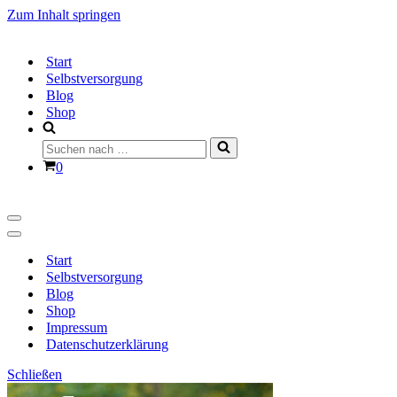
Zum Inhalt springen
Start
Selbstversorgung
Blog
Shop
Suchen
nach …
Warenkorb
0
Navigationsmenü
Navigationsmenü
Start
Selbstversorgung
Blog
Shop
Impressum
Datenschutzerklärung
Schließen