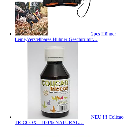
2pcs Hühner
Leine,Verstellbares Hühner-Geschirr mit…
NEU !!! Colicao
TRICCOX – 100 % NATURAL…