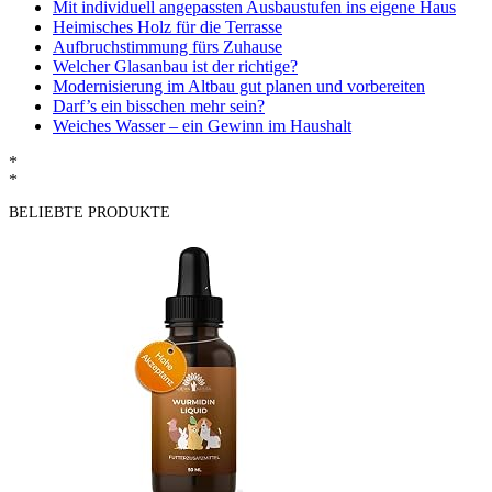
Mit individuell angepassten Ausbaustufen ins eigene Haus
Heimisches Holz für die Terrasse
Aufbruchstimmung fürs Zuhause
Welcher Glasanbau ist der richtige?
Modernisierung im Altbau gut planen und vorbereiten
Darf’s ein bisschen mehr sein?
Weiches Wasser – ein Gewinn im Haushalt
*
*
BELIEBTE PRODUKTE