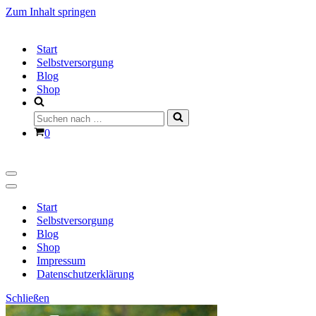
Zum Inhalt springen
Start
Selbstversorgung
Blog
Shop
Suchen
nach …
Warenkorb
0
Navigationsmenü
Navigationsmenü
Start
Selbstversorgung
Blog
Shop
Impressum
Datenschutzerklärung
Schließen