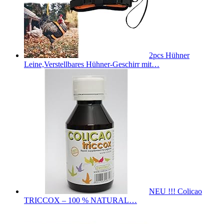
2pcs Hühner
Leine,Verstellbares Hühner-Geschirr mit…
NEU !!! Colicao
TRICCOX – 100 % NATURAL…