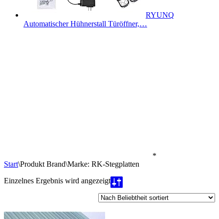
RYUNQ
Automatischer Hühnerstall Türöffner,…
*
Start
\
Produkt Brand
\
Marke: RK-Stegplatten
Einzelnes Ergebnis wird angezeigt