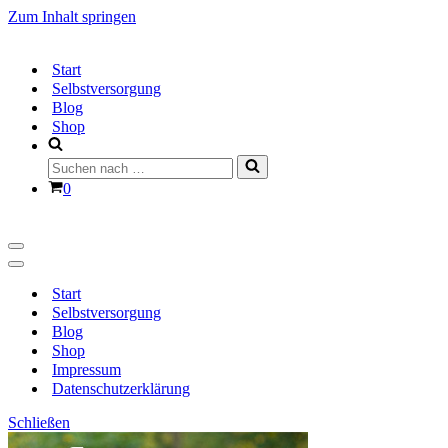
Zum Inhalt springen
Start
Selbstversorgung
Blog
Shop
Suchen
nach …
Warenkorb
0
Navigationsmenü
Navigationsmenü
Start
Selbstversorgung
Blog
Shop
Impressum
Datenschutzerklärung
Schließen