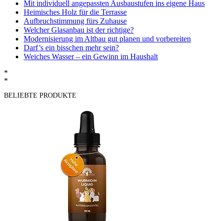
Mit individuell angepassten Ausbaustufen ins eigene Haus
Heimisches Holz für die Terrasse
Aufbruchstimmung fürs Zuhause
Welcher Glasanbau ist der richtige?
Modernisierung im Altbau gut planen und vorbereiten
Darf’s ein bisschen mehr sein?
Weiches Wasser – ein Gewinn im Haushalt
*
*
BELIEBTE PRODUKTE