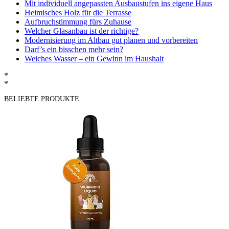
Mit individuell angepassten Ausbaustufen ins eigene Haus
Heimisches Holz für die Terrasse
Aufbruchstimmung fürs Zuhause
Welcher Glasanbau ist der richtige?
Modernisierung im Altbau gut planen und vorbereiten
Darf’s ein bisschen mehr sein?
Weiches Wasser – ein Gewinn im Haushalt
*
*
BELIEBTE PRODUKTE