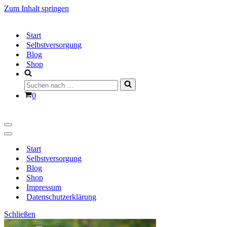
Zum Inhalt springen
Start
Selbstversorgung
Blog
Shop
Suchen
nach …
Warenkorb
0
Navigationsmenü
Navigationsmenü
Start
Selbstversorgung
Blog
Shop
Impressum
Datenschutzerklärung
Schließen