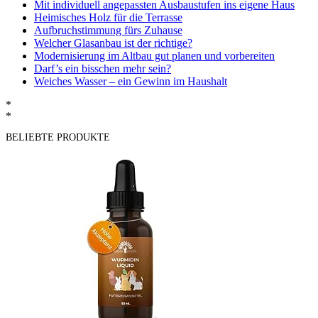
Mit individuell angepassten Ausbaustufen ins eigene Haus
Heimisches Holz für die Terrasse
Aufbruchstimmung fürs Zuhause
Welcher Glasanbau ist der richtige?
Modernisierung im Altbau gut planen und vorbereiten
Darf’s ein bisschen mehr sein?
Weiches Wasser – ein Gewinn im Haushalt
*
*
BELIEBTE PRODUKTE