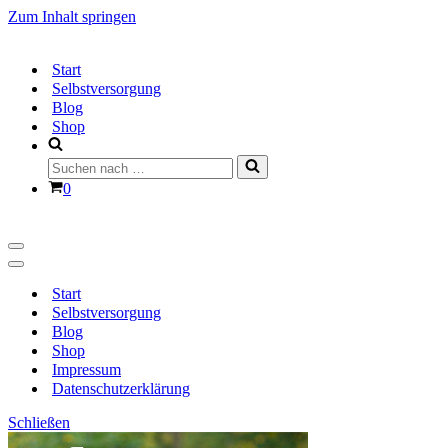
Zum Inhalt springen
Start
Selbstversorgung
Blog
Shop
Suchen
nach …
Warenkorb
0
Navigationsmenü
Navigationsmenü
Start
Selbstversorgung
Blog
Shop
Impressum
Datenschutzerklärung
Schließen